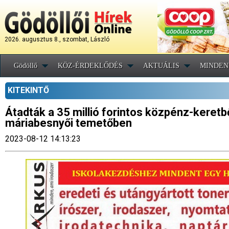
2026. augusztus 8., szombat, László
Gödöllő
KÖZ-ÉRDEKLŐDÉS
AKTUÁLIS
MINDEN
KITEKINTŐ
Átadták a 35 millió forintos közpénz-keretbő
máriabesnyői temetőben
2023-08-12 14:13:23