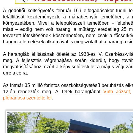
A gödöllői költségvetés február 16-i elfogadásakor tudni l
felállítását kezdeményezte a máriabesnyői temetőben, a n
környezetében. Mivel a településszéli temetőben – felteh
miatt – eddig nem volt harang, a műtárgy eredetileg 25 mill
tervezett létesítésének köszönhetően, nem csak a főcserk
hanem a temetések alkalmával is megszólalhat a harang a sír
A harangláb állításának ötletét az 1933-as IV. Cserkész-vil
meg. A fejlesztés végrehajtása során kiderült, hogy tov
megvalósításához, ezért a képviselőtestület a május végi zárs
erre a célra.
Az immár 35 millió forintos összköltségvetésű beruházás elké
12-én rendezték meg. A Teleki-haranglábat
Virth József
plébánosa szentelte fel
.