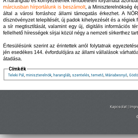
A harangláb és környezetének rendbetételi folyamata azonban
márciusban hírportálunk is beszámolt
, a Miniszterelnökség é
által a városi forráshoz állami támogatás érkezhet. A NÖRI
dísznövényzet telepítését, új padok kihelyezését és a régiek fel
a sír megtisztítását, valamint egy új, digitális információs 
fellelhető hírességek sírjai közül négy a nemzeti sírkerthez tart
Értesülésünk szerint az érintettek arról folytatnak egyeztet
jén esedékes 144. évfordulójára az állami vállalások várható
átadása.
Címkék
Teleki Pál
,
miniszterelnök
,
harangláb
,
szentelés
,
temető
,
Máriabesnyő
,
Gödö
Kapcsolat
|
Imp
©