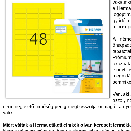
voksunka
a Herma 
legopti
gyártó 
minőség
A néme
öntapad
tapaszt
Prémium
okoznak
előnyt j
megold
semmiké
Van, aki
azzal, h
nem megfelelő minőség pedig megbosszulja önmagát: a nyoma
válik.
Miért váltak a Herma etikett címkék olyan keresett termék