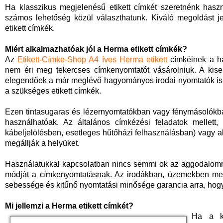
Ha klasszikus megjelenésű etikett címkét szeretnénk haszn
számos lehetőség közül választhatunk. Kiváló megoldást j
etikett címkék.
Miért alkalmazhatóak jól a Herma etikett címkék?
Az
Etikett-Címke-Shop A4 íves Herma etikett
címkéinek a ha
nem éri meg tekercses címkenyomtatót vásárolniuk. A kis
elegendőek a már meglévő hagyományos irodai nyomtatók is,
a szükséges etikett címkék.
Ezen tintasugaras és lézernyomtatókban vagy fénymásolókba
használhatóak. Az általános címkézési feladatok mellett,
kábeljelölésben, esetleges hűtőházi felhasználásban) vagy a
megállják a helyüket.
Használatukkal kapcsolatban nincs semmi ok az aggodalomra,
módját a címkenyomtatásnak. Az irodákban, üzemekben megt
sebessége és kitűnő nyomtatási minősége garancia arra, hogy
Mi jellemzi a Herma etikett címkét?
Ha a kl