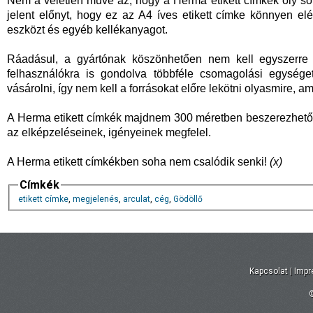
Nem a véletlen műve az, hogy a Herma etikett címkék oly s
jelent előnyt, hogy ez az A4 íves etikett címke könnyen e
eszközt és egyéb kellékanyagot.
Ráadásul, a gyártónak köszönhetően nem kell egyszerre n
felhasználókra is gondolva többféle csomagolási egységet
vásárolni, így nem kell a forrásokat előre lekötni olyasmire, a
A Herma etikett címkék majdnem 300 méretben beszerezhetőe
az elképzeléseinek, igényeinek megfelel.
A Herma etikett címkékben soha nem csalódik senki!
(x)
Címkék
etikett címke
,
megjelenés
,
arculat
,
cég
,
Gödöllő
Kapcsolat
|
Imp
©