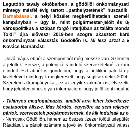
Legutóbb tavaly októberben, a gödöllői önkormányzatis
mintegy másfél évig tartott „patthelyzetének” huszadi
Barnabással
, a helyi közélet megkerülhetetlen szemé
kampányban – úgy is, mint polgármester-jelölt és ú
várospolitikus a szóban forgó interjúban az találta mon
Toldi” újra előveszi 2019-ben szögre akasztott ka
önkormányzati választás Gödöllőn is.
Mi lesz azzal a 
Kovács Barnabást.
- Jövő május ebből a szempontból még messze van. Szerinte
a jelöltek. Persze, a potenciális induló szervezeteknél a ka
elindult. Ezt abból is gondolom, hogy a politikai palettán
kivételével mindegyik megkeresett, hogy segítsek nekik 2024
Szeretem a kampányokat, ez az egyik szakmám is, élvezette
hogy jelenleg nincs olyan információm, hogy jelöltként indul
- Talányos megfogalmazás, amiből arra lehet következte
csatasorba állsz-e. Más kérdés, egyelőre az sem teljese
pártok, szervezetek polgármesternek, és kik indulnak az 
- Nemcsak Gödöllőn, hanem az összes tízezer fölötti települése
Ráadásul, a pártok számára a jövő évi önkormányzati választá