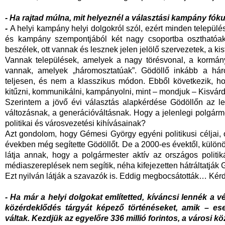
- Ha rajtad múlna, mit helyeznél a választási kampány fó
-
A helyi kampány helyi dolgokról szól, ezért minden települé
és kampány szempontjából két nagy csoportba oszthatóak a 
beszélek, ott vannak és lesznek jelen jelölő szervezetek, a ki
Vannak települések, amelyek a nagy törésvonal, a kormány
vannak, amelyek „háromosztatúak”. Gödöllő inkább a háro
teljesen, és nem a klasszikus módon. Ebből következik, h
kitűzni, kommunikálni, kampányolni, mint – mondjuk – Kisvá
Szerintem a jövő évi választás alapkérdése Gödöllőn az lesz
változásnak, a generációváltásnak. Hogy a jelenlegi polgárm
politikai és városvezetési kihívásainak?
Azt gondolom, hogy Gémesi György egyéni politikusi céljai, 
években még segítette Gödöllőt. De a 2000-es évektől, különö
látja annak, hogy a polgármester aktív az országos politik
médiaszereplések nem segítik, néha kifejezetten hátráltatják G
Ezt nyilván látják a szavazók is. Eddig megbocsátották… Kérd
- Ha már a helyi dolgokat említetted, kíváncsi lennék a 
közérdeklődés tárgyát képező történéseket, amik – e
váltak. Kezdjük az egyelőre 336 millió forintos, a városi