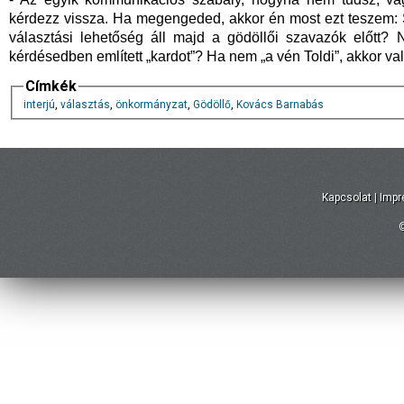
kérdezz vissza. Ha megengeded, akkor én most ezt teszem: 
választási lehetőség áll majd a gödöllői szavazók előtt? 
kérdésedben említett „kardot”? Ha nem „a vén Toldi”, akkor v
Címkék
interjú
,
választás
,
önkormányzat
,
Gödöllő
,
Kovács Barnabás
Kapcsolat
|
Imp
©