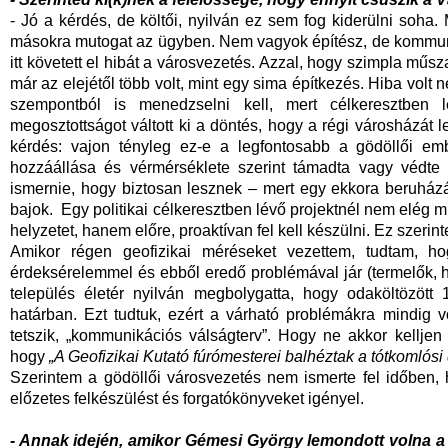
- Jó a kérdés, de költői, nyilván ez sem fog kiderülni soha
másokra mutogat az ügyben. Nem vagyok építész, de kommu
itt követett el hibát a városvezetés. Azzal, hogy szimpla műs
már az elejétől több volt, mint egy sima építkezés. Hiba volt
szempontból is menedzselni kell, mert célkeresztben
megosztottságot váltott ki a döntés, hogy a régi városházát l
kérdés: vajon tényleg ez-e a legfontosabb a gödöllői embe
hozzáállása és vérmérséklete szerint támadta vagy védte a
ismernie, hogy biztosan lesznek – mert egy ekkora beruhá
bajok. Egy politikai célkeresztben lévő projektnél nem elég 
helyzetet, hanem előre, proaktívan fel kell készülni. Ez szerin
Amikor régen geofizikai méréseket vezettem, tudtam, 
érdeksérelemmel és ebből eredő problémával jár (termelők, hel
település életér nyilván megbolygatta, hogy odaköltözöt
határban. Ezt tudtuk, ezért a várható problémákra mindig v
tetszik, „kommunikációs válságterv”. Hogy ne akkor kellje
hogy
„A Geofizikai Kutató fúrómesterei balhéztak a tótkomlósi
Szerintem a gödöllői városvezetés nem ismerte fel időben, h
előzetes felkészülést és forgatókönyveket igényel.
- Annak idején, amikor Gémesi György lemondott volna a 