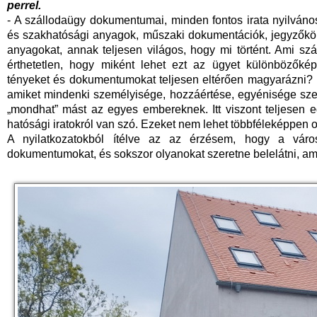
perrel.
- A szállodaügy dokumentumai, minden fontos irata nyilvános
és szakhatósági anyagok, műszaki dokumentációk, jegyzőköny
anyagokat, annak teljesen világos, hogy mi történt. Ami szá
érthetetlen, hogy miként lehet ezt az ügyet különbözőké
tényeket és dokumentumokat teljesen eltérően magyarázni?
amiket mindenki személyisége, hozzáértése, egyénisége sze
„mondhat” mást az egyes embereknek. Itt viszont teljesen e
hatósági iratokról van szó. Ezeket nem lehet többféleképpen o
A nyilatkozatokból ítélve az az érzésem, hogy a város
dokumentumokat, és sokszor olyanokat szeretne belelátni, a