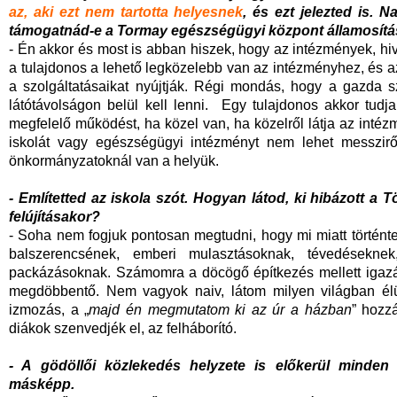
az, aki ezt nem tartotta helyesnek
, és ezt jelezted is. 
támogatnád-e a Tormay egészségügyi központ államosítá
- Én akkor és most is abban hiszek, hogy az intézmények, hi
a tulajdonos a lehető legközelebb van az intézményhez, és
a szolgáltatásaikat nyújtják. Régi mondás, hogy a gazda s
látótávolságon belül kell lenni. Egy tulajdonos akkor tudja 
megfelelő működést, ha közel van, ha közelről látja az inté
iskolát vagy egészségügyi intézményt nem lehet messziről
önkormányzatoknál van a helyük.
- Említetted az iskola szót. Hogyan látod, ki hibázott a 
felújításakor?
- Soha nem fogjuk pontosan megtudni, hogy mi miatt történt
balszerencsének, emberi mulasztásoknak, tévedéseknek
packázásoknak. Számomra a döcögő építkezés mellett igazábó
megdöbbentő. Nem vagyok naiv, látom milyen világban élü
izmozás, a „
majd én megmutatom ki az úr a házban
” hozz
diákok szenvedjék el, az felháborító.
- A gödöllői közlekedés helyzete is előkerül minden
másképp.