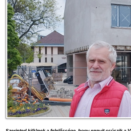
- Szerinted ki(k)nek a felelőssége, hogy ennyit csúszik a 