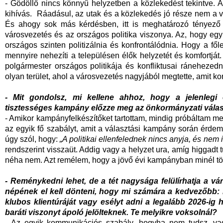
- Gödöllő nincs könnyű helyzetben a közlekedést tekintve. 
kihívás. Ráadásul, az utak és a közlekedés jó része nem a 
És ahogy sok más kérdésben, itt is meghatározó tényező 
városvezetés és az országos politika viszonya. Az, hogy eg
országos szinten politizálnia és konfrontálódnia. Hogy a főle
mennyire nehezíti a településen élők helyzetét és komfortját
polgármester országos politikája és konfliktusai ráneheze
olyan terület, ahol a városvezetés nagyjából megtette, amit ko
- Mit gondolsz, mi kellene ahhoz, hogy a jelenlegi el
tisztességes kampány előzze meg az önkormányzati vála
- Amikor kampányfelkészítőket tartottam, mindig próbáltam meg
az egyik fő szabályt, amit a választási kampány során érdem
úgy szól, hogy:
„A politikai ellenfelednek nincs anyja, és nem
rendszerint visszaüt. Addig vagy a helyzet ura, amíg higgadt
néha nem. Azt remélem, hogy a jövő évi kampányban minél több
- Reménykedni lehet, de a tét nagysága felülírhatja a vá
népének el kell dönteni, hogy mi számára a kedvezőbb: 
klubos klientúráját vagy esélyt adni a legalább 2026-ig
baráti viszonyt ápoló jelölteknek. Te melyikre voksolnál?
- Az egyik kommunikációs szabály, hogyha nem tudsz, vag