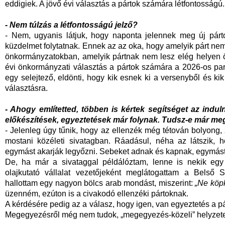
eddigiek. A jövő évi választás a pártok számára létfontosságú.
- Nem túlzás a létfontosságú jelző?
- Nem, ugyanis látjuk, hogy naponta jelennek meg új párt
küzdelmet folytatnak. Ennek az az oka, hogy amelyik párt nem
önkormányzatokban, amelyik pártnak nem lesz elég helyen 
évi önkormányzati választás a pártok számára a 2026-os parla
egy selejtező, eldönti, hogy kik esnek ki a versenyből és ki
választásra.
- Ahogy említetted, többen is kértek segítséget az indul
előkészítések, egyeztetések már folynak. Tudsz-e már me
- Jelenleg úgy tűnik, hogy az ellenzék még tétován bolyong, z
mostani közéleti sivatagban. Ráadásul, néha az látszik, 
egymást akarják legyőzni. Sebeket adnak és kapnak, egymást
De, ha már a sivataggal példálóztam, lenne is nekik e
olajkutató vállalat vezetőjeként meglátogattam a Belső 
hallottam egy nagyon bölcs arab mondást, miszerint:
„Ne köpk
üzenném, ezúton is a civakodó ellenzéki pártoknak.
A kérdésére pedig az a válasz, hogy igen, van egyeztetés a pár
Megegyezésről még nem tudok, „megegyezés-közeli” helyzete