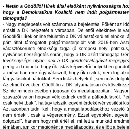
- Netán a Gödöllői Hírek által elsőként nyilvánosságra h
hogy a Demokratikus Koalíció nem indít polgármester
támogatja?
- Nagy meglepetés volt számomra a bejelentés. Főként az időz
erősíti a DK helyzetét a városban. De ettől eltekintve is 
Gödöllői Hírek online felületén a DK választókerületi elnöke, 
párt által támogatott polgármesterjelölt volt 2019-ben 
választókerületi elnökségi tagja (ő kerepesi helyi polit
nyilvános beszélgetés során, hogy a DK azért támogatja Gé
tevékenysége olyan, ami a DK gondolatvilágával megegye
pedig azt mondta, hogy ők listás képviselői helyekben gondo
a műsorban erre úgy válaszolt, hogy ők civilek, nem foglalk
tárgyalásokat pártokkal. Sem listás helyekről, sem más dolgok
Az elmúlt években Gödöllőn a DK folyamatosan és következete
Szinte minden esetben jogosan és megalapozottan. Nagyon k
szavazói vajon hogyan vélekednek erről a pálfordulásról. Per
csak helyi „baki”, ha úgy tetszik, egyéni érdekérvényesítési kís
Azt azonban tudni kell, hogy a megállapodásokhoz vezető ú
nem érdekli, csak a végeredmény. Ezzel egyébként egyeté
dolgozol”, hanem hogy mit értél el, mi lett a munkád eredmé
témában, amikor megtörtént a megállapodás, és eljött a bejele