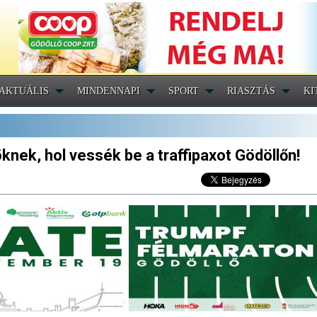
AKTUÁLIS
MINDENNAPI
SPORT
RIASZTÁS
KI
öknek, hol vessék be a traffipaxot Gödöllőn!