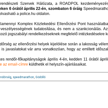
srendészeti Szervek Hálózata, a ROADPOL kezdeményezé
teken 6 órától április 22-én, szombaton 6 óráig
Speedmaratho
lvasható a police.hu oldalon.
valamennyi Komplex Közlekedési Ellenőrzési Pont használatba
s veszélyességének tudatosítása, és nem a szankcionálás. A
kozó jogszabályi rendelkezéseknek megfelelő intézkedésekre ke
dőrség az ellenőrzési helyek kijelölése során a lakosság véle
 is javaslatokat vár arra vonatkozóan, hogy az említett idősz
kes rendőr-főkapitányságok április 4-én, kedden 11 órától ápril
re az email-címre
küldhetik el helyszín-ajánlásaikat.
endőrség
,
speedmarathon
,
Gödöllő