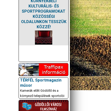
KÖRNYÉKBELI
KULTURÁLIS- ÉS
SPORTPROGRAMOKAT
KÖZÖSSÉGI
OLDALUNKON TESSZÜK
KÖZZÉ!
TÉRFÉL Sportmagazin
műsor
Kamerák előtt Gödöllő és a
környező települések sportolói