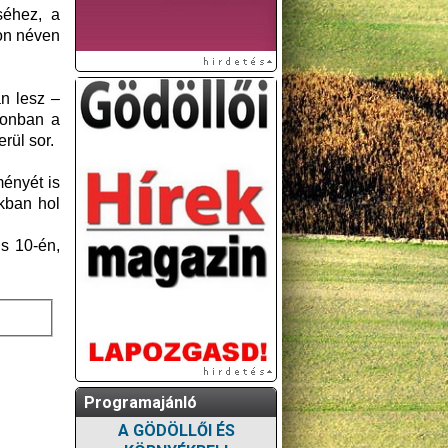
séhez, a
n néven
n lesz –
zonban a
rül sor.
ményét is
akban hol
is 10-én,
Programajánló
A GÖDÖLLŐI ÉS