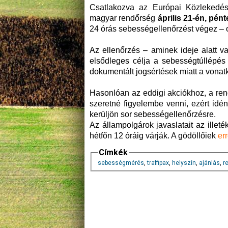
Csatlakozva az Európai Közlekedé
magyar rendőrség
április 21-én, pén
24 órás sebességellenőrzést végez – o
Az ellenőrzés – aminek ideje alatt 
elsődleges célja a sebességtúllépé
dokumentált jogsértések miatt a vonat
Hasonlóan az eddigi akciókhoz, a ren
szeretné figyelembe venni, ezért idén
kerüljön sor sebességellenőrzésre.
Az állampolgárok javaslatait az illeté
hétfőn 12 óráig várják. A gödöllőiek
er
Címkék
sebességmérés
,
traffipax
,
helyszín
,
ajánlás
,
r