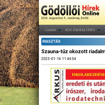
2026. augusztus 9., vasárnap, Emõd
Gödöllő
KÖZ-ÉRDEKLŐDÉS
RIASZTÁS
Szauna-tűz okozott riadal
2023-01-16 11:44:54