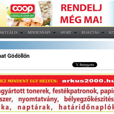
AKTUÁLIS
MINDENNAPI
SPORT
RIASZTÁS
KI
mat Gödöllőn