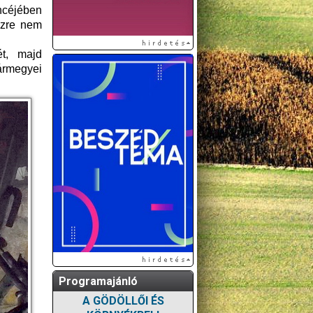
ncéjében
észre nem
ét, majd
ármegyei
Programajánló
A GÖDÖLLŐI ÉS