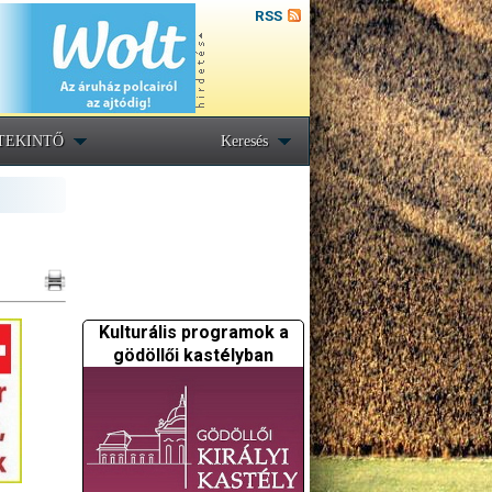
RSS
TEKINTŐ
Keresés
Kulturális programok a
gödöllői kastélyban