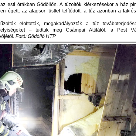
 az esti órákban Gödöllőn. A tűzoltók kiérkezésekor a ház pi
en égett, az alagsor füsttel telítődött, a tűz azonban a lakr
űzoltók eloltották, megakadályozták a tűz továbbterjedés
 helyiségeket – tudtuk meg Csámpai Attilától, a Pest V
őjétől.
Fotó: Gödöllő HTP