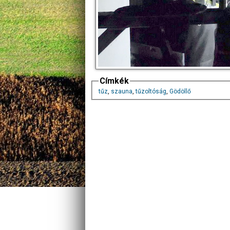
Címkék
tűz
,
szauna
,
tűzoltóság
,
Gödöllő