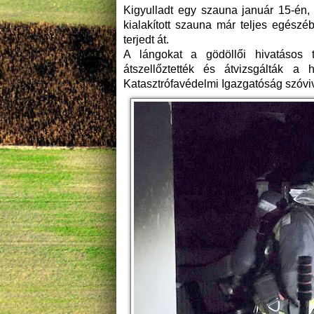
Kigyulladt egy szauna január 15-én,
kialakított szauna már teljes egészéb
terjedt át.
A lángokat a gödöllői hivatásos t
átszellőztették és átvizsgálták a
Katasztrófavédelmi Igazgatóság szóviv