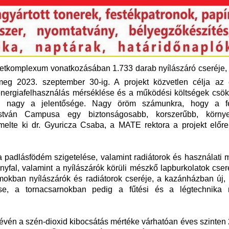
pületkomplexum vonatkozásában 1.733 darab nyílászáró cseréje,
 meg 2023. szeptember 30-ig. A projekt közvetlen célja az 
 energiafelhasználás mérséklése és a működési költségek csök
n nagy a jelentősége. Nagy öröm számunkra, hogy a fej
ván Campusa egy biztonságosabb, korszerűbb, környez
elte ki dr. Gyuricza Csaba, a MATE rektora a projekt előre
a padlásfödém szigetelése, valamint radiátorok és használati 
nyfal, valamint a nyílászárók körüli mészkő lapburkolatok cser
umokban nyílászárók és radiátorok cseréje, a kazánházban új,
se, a tornacsarnokban pedig a fűtési és a légtechnika 
révén a szén-dioxid kibocsátás mértéke várhatóan éves szinten