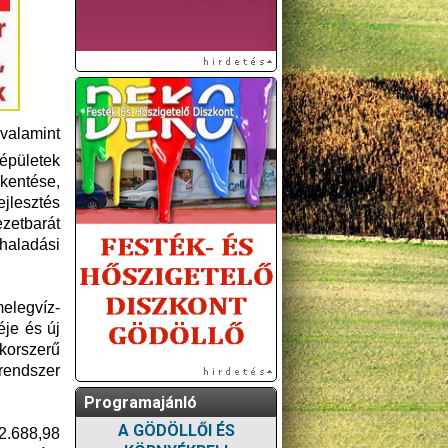
 valamint
épületek
kentése,
lesztés
etbarát
haladási
melegvíz-
éje és új
 korszerű
rendszer
Programajánló
A GÖDÖLLŐI ÉS
 2.688,98