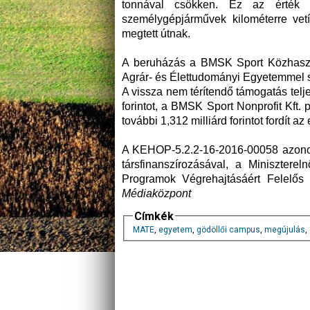
tonnával csökken. Ez az érték m
személygépjárművek kilométerre vetít
megtett útnak.
A beruházás a BMSK Sport Közhasznú
Agrár- és Élettudományi Egyetemmel 
A vissza nem térítendő támogatás telje
forintot, a BMSK Sport Nonprofit Kft. 
további 1,312 milliárd forintot fordít a
A KEHOP-5.2.2-16-2016-00058 azonos
társfinanszírozásával, a Minisztere
Programok Végrehajtásáért Felelős 
Médiaközpont
Címkék
MATE
,
egyetem
,
gödöllői campus
,
megújulás
,