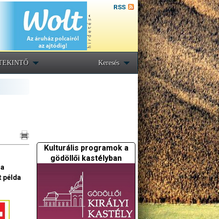
RSS
TEKINTŐ
Keresés
Kulturális programok a
gödöllői kastélyban
 a
t példa