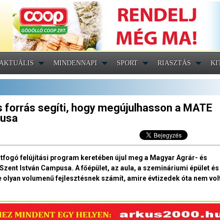
AKTUÁLIS
MINDENNAPI
SPORT
RIASZTÁS
KI
os forrás segíti, hogy megújulhasson a MATE
pusa
átfogó felújítási program keretében újul meg a Magyar Agrár- és
zent István Campusa. A főépület, az aula, a szemináriumi épület és
 olyan volumenű fejlesztésnek számít, amire évtizedek óta nem vol