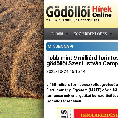
2026. augusztus 6., csütörtök, Berta
Gödöllő
KÖZ-ÉRDEKLŐDÉS
MINDENNAPI
Több mint 9 milliárd forint
gödöllői Szent István Cam
2022-10-24 16:15:14
9,168 milliárd forint összköltségvetésű 
Élettudományi Egyetem (MATE) gödöllői S
tornacsarnok energetikai korszerűsítése
Gödöllő térségében.