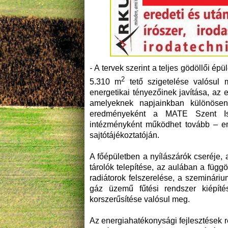
-
A tervek szerint a teljes gödöllői é
2
5.310 m
tető szigetelése valósul
energetikai tényezőinek javítása, az
amelyeknek napjainkban különöse
eredményeként a MATE Szent Ist
intézményként működhet tovább – em
sajtótájékoztatóján.
A főépületben a nyílászárók cseréje, 
tárolók telepítése, az aulában a függö
radiátorok felszerelése, a szeminári
gáz üzemű fűtési rendszer kiépíté
korszerűsítése valósul meg.
Az energiahatékonysági fejlesztések 