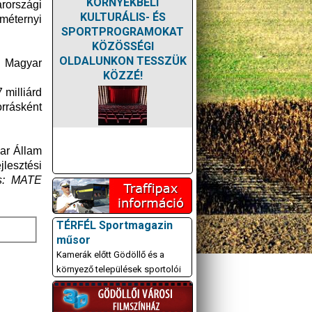
KÖRNYÉKBELI
országi
KULTURÁLIS- ÉS
méternyi
SPORTPROGRAMOKAT
KÖZÖSSÉGI
OLDALUNKON TESSZÜK
a Magyar
KÖZZÉ!
 milliárd
orrásként
ar Állam
lesztési
s: MATE
TÉRFÉL Sportmagazin
műsor
Kamerák előtt Gödöllő és a
környező települések sportolói