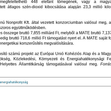
egfeleltethető 448 elefánt tömegének, vagy a magyar
ett átlagos szén-dioxid kibocsátása alapján 23,3 millió kilo
 Nonprofit Kft. által vezetett konzorciumban valósul meg, 
szoros együttműködésben.
s összege bruttó 7,855 milliárd Ft, melyből a MATE bruttó 7,137
pedig bruttó 718,6 millió Ft támogatást nyert el. A MATE saját f
z energetikai korszerűsítés megvalósítására.
ító számú projekt az Európai Unió Kohéziós Alap és a Magy
lnökség, Közlekedési, Környezeti és Energiahatékonysági Fej
Helyettes Államtitkárság támogatásával valósul meg.
Forrá
energiahatékonyság