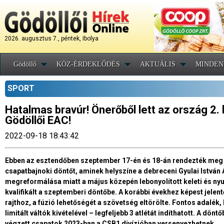
2026. augusztus 7., péntek, Ibolya
Gödöllő
KÖZ-ÉRDEKLŐDÉS
AKTUÁLIS
MINDEN
SPORT
Hatalmas bravúr! Önerőből lett az ország 2.
Gödöllői EAC!
2022-09-18 18:43:42
Ebben az esztendőben szeptember 17-én és 18-án rendezték meg a n
csapatbajnoki döntőt, aminek helyszíne a debreceni Gyulai István A
megreformálása miatt a május közepén lebonyolított keleti és ny
kvalifikált a szeptemberi döntőbe. A korábbi évekhez képest jelen
rajthoz, a fúzió lehetőségét a szövetség eltörölte. Fontos adalé
limitált váltók kivételével – legfeljebb 3 atlétát indíthatott. A dön
végzett csapatok 2023-ban a CSB1 divízióban versenyezhetnek.