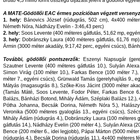
bruttó 4,3 millió forint összegű díjazást jelent a gödöllői egy
A MATE-Gödöllői EAC érmes pozícióban végzett versenyz
1. hely:
Bánovics József (rúdugrás, 502 cm), 4x400 méter
Németh Nóra, Nádházy Evelin - 3:46,43 perc)
2. hely:
Soos Levente (400 méteres gátfutás, 51,62 mp, egyén
3. hely:
Dobránszky Laura (400 méteres gátfutás, 61,76 mp),
Ármin (3000 méter akadály, 9:17,42 perc, egyéni csúcs), Bán
További, gödöllői pontszerzők:
Eszenyi Napsugár (gerely
Szautner Levente (400 méteres gátfutás 10.), Sulyán Alexa
Simon Virág (100 méter 10.), Farkas Bence (100 méter 7.), 
méter 7., egyéni csúcs), Grünwald Tamás (gerelyhajítás 9., e
Mátyás (magasugrás 8.), Szőke-Kiss Jácint (3000 méter akadá
(Tamás Máté, Soos Levente, Fodor Péter, Farkas Bence 6.)
Balázs, Bánházi Botond, Mihály Ádám, Széplaki Balázs 12.), 4
Pótha Johanna, Becsák Dorina, Németh Nóra 5.), Halászy 
Veronika (5000 méteres gyaloglás 13., egyéni csúcs), Széc
Mihály Ádám (rúdugrás 4.), Dobránszky Laura (100 méteres gát
gátfutás 14.), Nádházy Evelin (200 méter 4.), Sulyán Alexa (20
Bence (200 méter 6., idei legjobb), Pápai Márton (5000 méter
(rúdugrás 4.), Becsák Dorina (rúdugrás 11.), 4x400 méteres fé