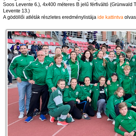
Soos Levente 6.), 4x400 méteres B jelű férfiváltó (Grünwald 
Levente 13.)
A gödöllői atléták részletes eredménylistája
ide kattintva
olvas