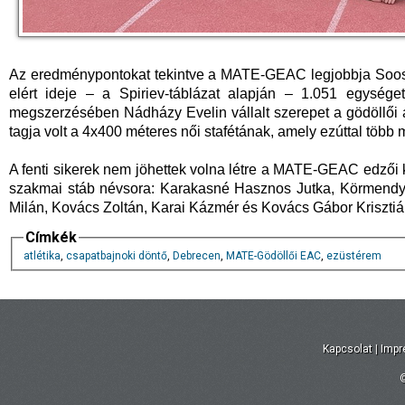
Az eredménypontokat tekintve a MATE-GEAC legjobbja Soos L
elért ideje – a Spiriev-táblázat alapján – 1.051 egysége
megszerzésében Nádházy Evelin vállalt szerepet a gödöllői atl
tagja volt a 4x400 méteres női stafétának, amely ezúttal több 
A fenti sikerek nem jöhettek volna létre a MATE-GEAC edzői k
szakmai stáb névsora: Karakasné Hasznos Jutka, Körmendy 
Milán, Kovács Zoltán, Karai Kázmér és Kovács Gábor Krisztiá
Címkék
atlétika
,
csapatbajnoki döntő
,
Debrecen
,
MATE-Gödöllői EAC
,
ezüstérem
Kapcsolat
|
Imp
©