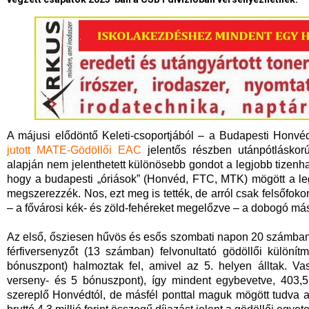
A májusi elődöntő Keleti-csoportjából – a Budapesti Honv
jutott MATE-Gödöllői EAC
jelentős részben utánpótláskorú
alapján nem jelenthetett különösebb gondot a legjobb tizenhat
hogy a budapesti „óriások” (Honvéd, FTC, MTK) mögött a leg
megszerezzék. Nos, ezt meg is tették, de arról csak felsőfoko
– a fővárosi kék- és zöld-fehéreket megelőzve – a dobogó máso
Az első, ősziesen hűvös és esős szombati napon 20 számban 
férfiversenyzőt (13 számban) felvonultató gödöllői különí
bónuszpont) halmoztak fel, amivel az 5. helyen álltak. 
verseny- és 5 bónuszpont), így mindent egybevetve, 403,5
szereplő Honvédtól, de másfél ponttal maguk mögött tudva a