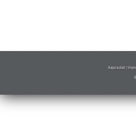
Kapcsolat
|
Imp
©