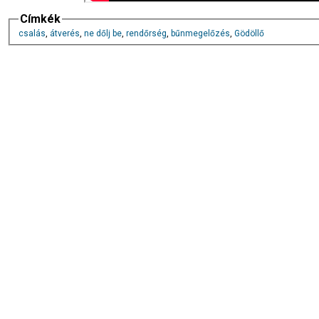
Címkék
csalás
,
átverés
,
ne dőlj be
,
rendőrség
,
bűnmegelőzés
,
Gödöllő