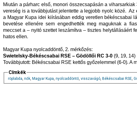
Miután a párharc első, monori összecsapásán a viharsarkiak
vereség is a továbbjutást jelentette a legjobb nyolc közé. A
a Magyar Kupa idei kiírásában eddig veretlen békéscsabai l
bevetése ellenére sem engedhették meg maguknak a fiaskó
meccset a – nyitó szettet leszámítva – tisztes helytállásáért fe
hatos ellen.
Magyar Kupa nyolcaddöntő, 2. mérkőzés:
Swietelsky-Békéscsabai RSE – Gödöllői RC 3-0
(9, 19, 14)
Továbbjutott: Békéscsabai RSE kettős győzelemmel (6-0). A m
Címkék
röplabda
,
nők
,
Magyar Kupa
,
nyolcaddöntő
,
visszavágó
,
Békéscsabai RSE
,
G