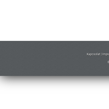
Kapcsolat
|
Imp
©