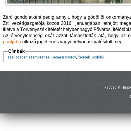
Záró gondolatként pedig annyit, hogy a gödöllői önkormányz
Zrt. vezérigazgatója között 2016 januárjában létrejött me
illetve a Törvényszék ítéletét helybenhagyó Fővárosi Ítélőtábla
Az érvénytelenség okát azzal támasztották alá, hogy az
pontjába
ütköző jogellenes vagyonelvonást valósított meg.
Címkék
szállodaper
,
szembesítés
,
Gémesi György
,
ítéletek
,
Gödöllő
Kapcsolat
|
Imp
©