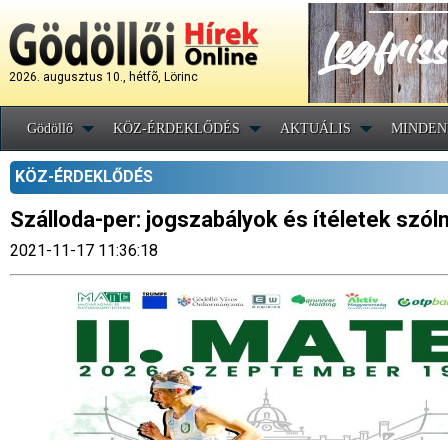
2026. augusztus 10., hétfõ, Lörinc
Gödöllő
KÖZ-ÉRDEKLŐDÉS
AKTUÁLIS
MINDEN
KÖZ-ÉRDEKLŐDÉS
Szálloda-per: jogszabályok és ítéletek szól
2021-11-17 11:36:18