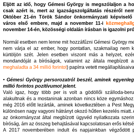
Eljött az idő, hogy Gémesi György is megszólaljon a h
csak azért is, mert az igazságszolgáltatás részéről nemr
Október 21-én Török Sándor önkormányzati képviselő 
város első embere, majd a november 11-i
közmeghall
november 14-én, közösségi oldalán írásban is igazolni pró
Normál esetben nem lenne mit hozzáfűzni Gémesi György meg
nem várja el az ember, hogy pontatlan, szakmailag nem kel
kürtöljön szét. Jelen esetben viszont más a helyzet, ezé
mondandóját a bíróságok, valamint az általa megbízott a
meghaladta a 34 millió forintot
) papírra vetett megállapításaiv
• Gémesi György persorozatról beszél, aminek egyenleg
millió forintos pozitívumot jelent.
Való igaz, hogy több per is volt a gödöllői szálloda-b
alakultnak és a mostaninak azonban nincs köze egymáshoz.
még 2016 előtt lezárták, aminek következtében a Pest Meg
különösen nagy vagyoni hátrányt okozó hűtlen kezelés miatt. A
az önkormányzat által megbízott ügyvéd nyilatkozata szerint 
bíróság, ám az összeg behajtásával kapcsolatosan erős kétség
A 2017 novemberében indult és napjainkban végződött po