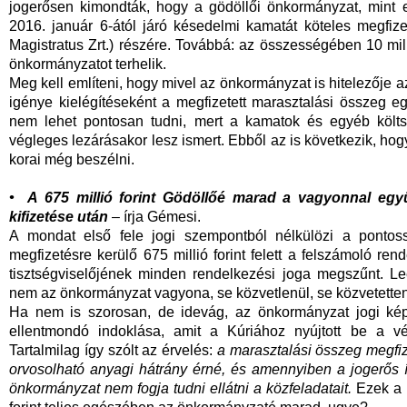
jogerősen kimondták, hogy a gödöllői önkormányzat, mint e
2016. január 6-ától járó késedelmi kamatát köteles megfizetn
Magistratus Zrt.) részére. Továbbá: az összességében 10 mill
önkormányzatot terhelik.
Meg kell említeni, hogy mivel az önkormányzat is hitelezője a
igénye kielégítéseként a megfizetett marasztalási összeg e
nem lehet pontosan tudni, mert a kamatok és egyéb költs
végleges lezárásakor lesz ismert. Ebből az is következik, hogy
korai még beszélni.
• A 675 millió forint Gödöllőé marad a vagyonnal együt
kifizetése után
– írja Gémesi.
A mondat első fele jogi szempontból nélkülözi a pontoss
megfizetésre kerülő 675 millió forint felett a felszámoló re
tisztségviselőjének minden rendelkezési joga megszűnt. Lee
nem az önkormányzat vagyona, se közvetlenül, se közvetetten
Ha nem is szorosan, de idevág, az önkormányzat jogi kép
ellentmondó indoklása, amit a Kúriához nyújtott be a vé
Tartalmilag így szólt az érvelés:
a marasztalási összeg megfi
orvosolható anyagi hátrány érné, és amennyiben a jogerős íté
önkormányzat nem fogja tudni ellátni a közfeladatait.
Ezek a s