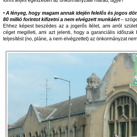
forint teljes egészében az önkormányzaté marad, ugye?
•
A lényeg, hogy magam annak idején felelős és jogos dö
80 millió forintot kifizetni a nem elvégzett munkáért
– szöge
Ehhez képest beszédes az a jogerős ítélet, ami arról születe
céget megilleti, ami azt jelenti, hogy a garanciális időszak 
teljesítést (no, pláne, a nem elvégzettet) az önkormányzat nem