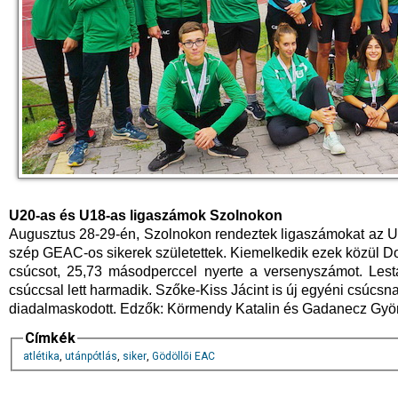
U20-as és U18-as ligaszámok Szolnokon
Augusztus 28-29-én, Szolnokon rendeztek ligaszámokat az U
szép GEAC-os sikerek születettek. Kiemelkedik ezek közül Dob
csúcsot, 25,73 másodperccel nyerte a versenyszámot. Les
csúccsal lett harmadik. Szőke-Kiss Jácint is új egyéni csúcsn
diadalmaskodott. Edzők: Körmendy Katalin és Gadanecz Györ
Címkék
atlétika
,
utánpótlás
,
siker
,
Gödöllői EAC