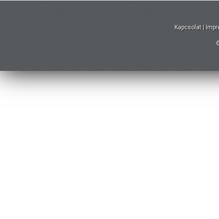
Kapcsolat
|
Imp
©