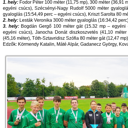
1. hely:
Fodor Péter 100 méter (11,75 mp), 300 méter (36,91 
egyéni csúcs), Szécsényi-Nagy Rudolf 5000 méter gyaloglá
gyaloglás (15:54,49 perc – egyéni csúcs), Kriszt Sarolta 80 mé
2. hely:
Lesták Veronika 3000 méter gyaloglás (16:34,42 perc
3. hely:
Bogdán Gergő 100 méter gát (15.32 mp – egyéni
egyéni csúcs), Janocha Donát diszkoszvetés (41,10 méter 
(45,16 méter), Tóth-Sztavridisz Szófia 80 méter gát (12,47 mp)
Edzők: Körmendy Katalin, Máté Alpár, Gadanecz György, Ková