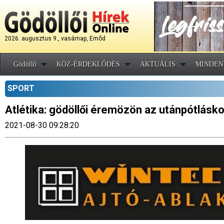
2026. augusztus 9., vasárnap, Emõd
Gödöllő
KÖZ-ÉRDEKLŐDÉS
AKTUÁLIS
MINDEN
SPORT
Atlétika: gödöllői éremözön az utánpótlásko
2021-08-30 09:28:20