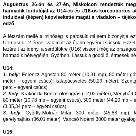
Augusztus 26-án és 27-én, Miskolcon rendezték meg 
harmadik fordulóját az U14-es és U16-os korcsoportos 
indulóval (képen) képviseltette magát a viadalon – tájék
edző.
A létszám mellé a minőség is párosult: mi sem bizonyítja e
U16-osok 12 érme, valamint az újabb egyéni csúcsok. Ezzel 
lezárult az idény, a serdülőkre (U16) viszont még az orszá
harmadik hétvégéjén, Győrben. Lássuk a gödöllői érmesek né
U14:
1. hely:
Ferencz Ágoston 80 méter (10,31 mp), 80 méter gát
méter – egyéni csúcs); kalapácsvetés (50,29 méter), Szentg
perc – egyéni csúcs)
2. hely:
Krakóczki Bence ötösugrás (12,03 méter), Menyhárt O
80 méter (10,78 mp – egyéni csúcs), 300 méter (44,20 mp – 
(3:35,34 perc – egyéni csúcs)
3. hely:
Győrffy-Molnár Milán 300 méter (45,83 mp), Me
gerelyhajítás (36,01 méter), Vancsó Noémi 3000 méter gyalog
U16: