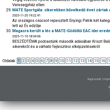
Veresegyház ellen
MATE Sportgála: sikerekben bővelkedő évet zártak a
2025-11-20 19:22:41
Az országos csúcsot repesztett Enyingi Patrik két kategór
lett az Év edzője
Magasra került a léc a MATE-Gödöllői EAC idei ere
2025-11-10 18:04:06
BESZÉDTÉMA podcastünk második adásában Kriszt Balá
sikerekről és a várható fejlesztési elképzelésekről
Oldalak:
1
2
3
4
5
6
7
8
9
10
11
12
13
14
15
16
1
Kapcsolat
|
Imp
©