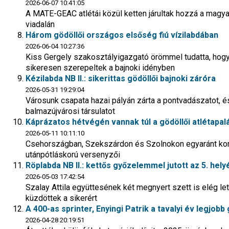
2026-06-07 10:41:05
A MATE-GEAC atlétái közül ketten járultak hozzá a magyar
viadalán
Három gödöllői országos elsőség fiú vízilabdában
2026-06-04 10:27:36
Kiss Gergely szakosztályigazgató örömmel tudatta, hog
sikeresen szerepeltek a bajnoki idényben
Kézilabda NB II.: sikerittas gödöllői bajnoki záróra
2026-05-31 19:29:04
Városunk csapata hazai pályán zárta a pontvadászatot, és
balmazújvárosi társulatot
Káprázatos hétvégén vannak túl a gödöllői atlétapal
2026-05-11 10:11:10
Csehországban, Szekszárdon és Szolnokon egyaránt kom
utánpótláskorú versenyzői
Röplabda NB II.: kettős győzelemmel jutott az 5. hely
2026-05-03 17:42:54
Szalay Attila együttesének két megnyert szett is elég l
küzdöttek a sikerért
A 400-as sprinter, Enyingi Patrik a tavalyi év legjobb
2026-04-28 20:19:51