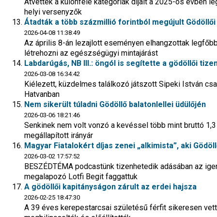
Átvették a különféle kategóriák díjait a 2025-ös évben 
helyi versenyzők
Átadták a több százmillió forintból megújult Gödö
2026-04-08 11:38:49
Az április 8-án lezajlott eseményen elhangzottak legfőbb 
létrehozni az egészségügyi mintajárást
Labdarúgás, NB III.: öngól is segítette a gödöllői t
2026-03-08 16:34:42
Kiélezett, küzdelmes találkozó játszott Sipeki István csa
Hatvanban
Nem sikerült túladni Gödöllő balatonlellei üdülőjén
2026-03-06 18:21:46
Senkinek nem volt vonzó a kevéssel több mint bruttó 1,3 m
megállapított irányár
Magyar Fiatalokért díjas zenei „alkimista”, aki Gödöllő
2026-03-02 17:57:52
BESZÉDTÉMA podcastünk tizenhetedik adásában az igenc
megalapozó Lotfi Begit faggattuk
A gödöllői kapitányságon zárult az erdei hajsza
2026-02-25 18:47:30
A 39 éves kerepestarcsai születésű férfit sikeresen vett