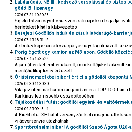
Labdarúgás, NB III.: kedvező sorsolással és biztos 
gödöllői tizenegy
2026-07-21 10:20:23
Sipeki István együttese szombati napokon fogadja riváli
bérleteket kínál a klubvezetés
Befejezi Gödöllőn indult és zárult labdarúgó-karrierj
2026-07-15 18:51:42
A döntés kapcsán a középpályás úgy fogalmazott: a szíve
Porig égett egy kamion az M3-ason, Gödöllő közelé
2026-07-15 15:35:22
A járműben két ember utazott, mindkettőjüket sikerült kim
mentőhelikopter is érkezett
Óriási nemzetközi sikert ért el a gödöllői központú
2026-06-30 11:30:30
Világszinten már három rangsorban is a TOP 100-ban a h
Rankings legfrissebb összesítésében
Tájékozódási futás: gödöllői egyéni- és váltóérme
2026-06-25 09:43:41
A Kirchhofer SE fiatal versenyzői több megmérettetésen i
világversenyre utazhatnak
Sporttörténelmi siker! A gödöllői Szabó Ágota U20-