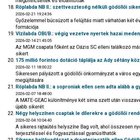
megbilincselték és előállították
Röplabda NB II.: szettveszteség nélküli gödöllői sik
2026-02-21 19:24:36
Győzelemmel búcsúzott a felújítás miatt várhatóan két é
formációja
Vízilabda OBI/B.: végig vezetve nyertek hazai mede
2026-02-14 21:45:05
Az MGM csapata főként az Oázis SC elleni találkozó másod
sikert
175 millió forintos dotáció táplálja az Ady sétány kö
2026-02-11 18:00:22
Sikeresen pályázott a gödöllői önkormányzat a város eg
megújítására
Röplabda NB II.: a soproniak ellen sem adta alább a 
2026-02-07 18:48:00
A MATE-GEAC különítménye két sima szett után visszavet
újabb sikerét
Négy helyszínen csaptak le dílerekre a gödöllői ren
2026-02-04 10:04:40
A sikeres rajtaütés helyszíne Bag volt, ahol összesen ny
terjesztéssel és fogyasztással gyanúsíthatók
Sikeres hajtóvadászat a drogterjesztők ellen Gödöl