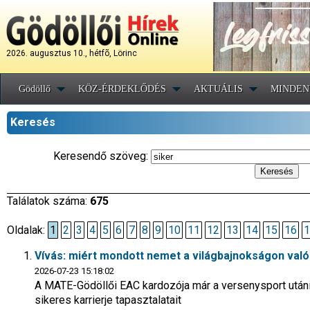
2026. augusztus 10., hétfõ, Lörinc
Gödöllő
KÖZ-ÉRDEKLŐDÉS
AKTUÁLIS
MINDEN
Keresés
Keresendő szöveg:
Találatok száma:
675
Oldalak:
1
2
3
4
5
6
7
8
9
10
11
12
13
14
15
16
1
Vívás: miért mondott nemet a világbajnokságon val
2026-07-23 15:18:02
A MATE-Gödöllői EAC kardozója már a versenysport utáni jö
sikeres karrierje tapasztalatait