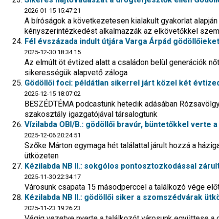
2026-01-15 15:47:21
A bíróságok a következetesen kialakult gyakorlat alapjá
kényszerintézkedést alkalmazzák az elkövetőkkel sze
Fél évszázada indult útjára Varga Árpád gödöllőieket
2025-12-30 18:34:15
Az elmúlt öt évtized alatt a családon belül generációk nőt
sikerességük alapvető záloga
Gödöllői foci: példátlan sikerrel járt közel két évt
2025-12-15 18:07:02
BESZÉDTÉMA podcastünk hetedik adásában Rózsavölgyi S
szakosztály igazgatójával társalogtunk
Vízilabda OBI/B.: gödöllői bravúr, büntetőkkel vert
2025-12-06 20:24:51
Szőke Márton egymaga hét találattal járult hozzá a házig
ütközeten
Kézilabda NB II.: sokgólos pontosztozkodással zárul
2025-11-30 22:34:17
Városunk csapata 15 másodperccel a találkozó vége előtt
Kézilabda NB II.: gödöllői siker a szomszédvárak üt
2025-11-23 19:26:23
Végig vezetve nyerte a találkozót városunk együttese a c