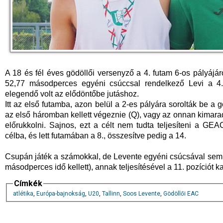
A 18 és fél éves gödöllői versenyző a 4. futam 6-os pályájáró
52,77 másodperces egyéni csúccsal rendelkező Levi a 4.
elegendő volt az elődöntőbe jutáshoz.
Itt az első futamba, azon belül a 2-es pályára sorolták be a g
az első háromban kellett végeznie (Q), vagy az onnan kimar
előrukkolni. Sajnos, ezt a célt nem tudta teljesíteni a GE
célba, és lett futamában a 8., összesítve pedig a 14.
Csupán játék a számokkal, de Levente egyéni csúcsával sem 
másodperces idő kellett), annak teljesítésével a 11. pozíciót k
Címkék
atlétika
,
Európa-bajnokság
,
U20
,
Tallinn
,
Soos Levente
,
Gödöllői EAC