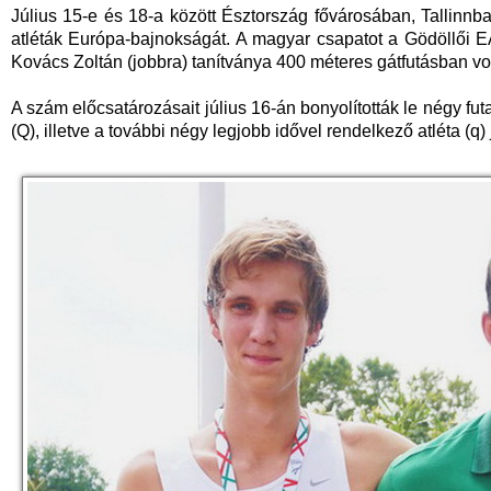
Július 15-e és 18-a között Észtország fővárosában, Tallinn
atléták Európa-bajnokságát. A magyar csapatot a Gödöllői EA
Kovács Zoltán (jobbra) tanítványa 400 méteres gátfutásban vo
A szám előcsatározásait július 16-án bonyolították le négy f
(Q), illetve a további négy legjobb idővel rendelkező atléta (q) 