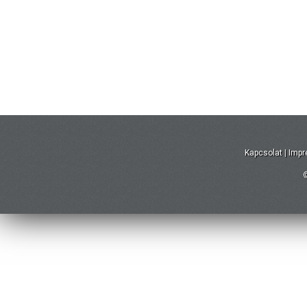
Kapcsolat
|
Imp
©