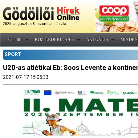
2026. augusztus 8., szombat, László
Gödöllő
KÖZ-ÉRDEKLŐDÉS
AKTUÁLIS
MINDEN
SPORT
U20-as atlétikai Eb: Soos Levente a kontine
2021-07-17 15:05:33