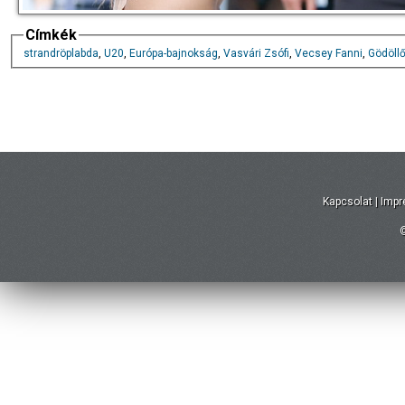
Címkék
strandröplabda
,
U20
,
Európa-bajnokság
,
Vasvári Zsófi
,
Vecsey Fanni
,
Gödöllő
Kapcsolat
|
Imp
©