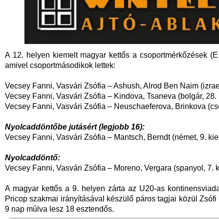
A 12. helyen kiemelt magyar kettős a csoportmérkőzések (E 
amivel csoportmásodikok lettek:
Vecsey Fanni, Vasvári Zsófia – Ashush, Alrod Ben Naim (izraeli
Vecsey Fanni, Vasvári Zsófia – Kindova, Tsaneva (bolgár, 28. k
Vecsey Fanni, Vasvári Zsófia – Neuschaeferova, Brinkova (cseh
Nyolcaddöntőbe jutásért (legjobb 16):
Vecsey Fanni, Vasvári Zsófia – Mantsch, Berndt (német, 9. kiem
Nyolcaddöntő:
Vecsey Fanni, Vasvári Zsófia – Moreno, Vergara (spanyol, 7. ki
A magyar kettős a 9. helyen zárta az U20-as kontinensviada
Pricop szakmai irányításával készülő páros tagjai közül Zsófi 
9 nap múlva lesz 18 esztendős.