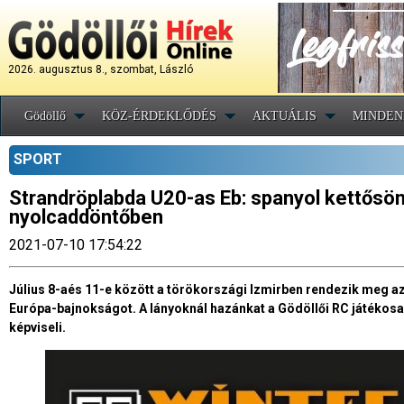
2026. augusztus 8., szombat, László
Gödöllő
KÖZ-ÉRDEKLŐDÉS
AKTUÁLIS
MINDEN
SPORT
Strandröplabda U20-as Eb: spanyol kettősö
nyolcaddöntőben
2021-07-10 17:54:22
Július 8-aés 11-e között a törökországi Izmirben rendezik meg a
Európa-bajnokságot. A lányoknál hazánkat a Gödöllői RC játékosa
képviseli.