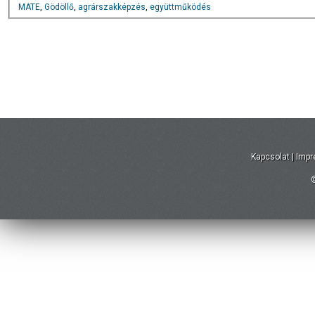
MATE
,
Gödöllő
,
agrárszakképzés
,
együttműködés
Kapcsolat
|
Imp
©