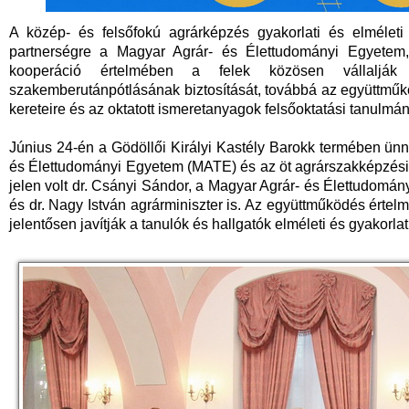
A közép- és felsőfokú agrárképzés gyakorlati és elméleti
partnerségre a Magyar Agrár- és Élettudományi Egyetem,
kooperáció értelmében a felek közösen vállaljá
szakemberutánpótlásának biztosítását, továbbá az együttműkö
kereteire és az oktatott ismeretanyagok felsőoktatási tanulm
Június 24-én a Gödöllői Királyi Kastély Barokk termében ünne
és Élettudományi Egyetem (MATE) és az öt agrárszakképzési
jelen volt dr. Csányi Sándor, a Magyar Agrár- és Élettudomá
és dr. Nagy István agrárminiszter is. Az együttműködés értel
jelentősen javítják a tanulók és hallgatók elméleti és gyakorl