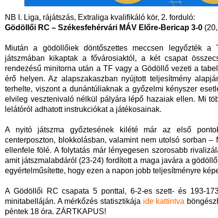
NB I. Liga, rájátszás, Extraliga kvalifikáló kör, 2. forduló:
Gödöllői RC –
Székesfehérvári MÁV Előre-Bericap 3-0
(20,
Miután a gödöllőiek döntőszettes meccsen legyőzték a T
játszmában kikaptak a fővárosiaktól, a két csapat összec
rendezésű minitorna után a TF vagy a Gödöllő vezeti a tabellá
érő helyen. Az alapszakaszban nyújtott teljesítmény alapj
terhelte, viszont a dunántúliaknak a győzelmi kényszer esetl
elvileg vesztenivaló nélkül pályára lépő hazaiak ellen. Mi tö
lelátóról adhatott instrukciókat a játékosainak.
A nyitó játszma győztesének kilété már az első pontok
centerposzton, blokkolásban, valamint nem utolsó sorban – 
ellenfele fölé. A folytatás már lényegesen szorosabb rivaliz
amit játszmalabdáról (23-24) fordított a maga javára a gödöl
egyértelműsítette, hogy ezen a napon jobb teljesítményre ké
A Gödöllői RC csapata 5 ponttal, 6-2-es szett- és 193-1
minitabelláján. A mérkőzés statisztikája
ide kattintva
böngészhe
péntek 18 óra. ZÁRTKAPUS!