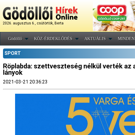
2026. augusztus 6., csütörtök, Berta
Gödöllő
KÖZ-ÉRDEKLŐDÉS
AKTUÁLIS
MINDEN
SPORT
Röplabda: szettveszteség nélkül verték az 
lányok
2021-03-21 20:36:23