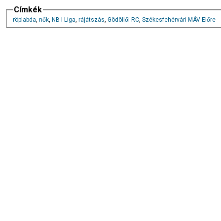
Címkék
röplabda
,
nők
,
NB I Liga
,
rájátszás
,
Gödöllői RC
,
Székesfehérvári MÁV Előre