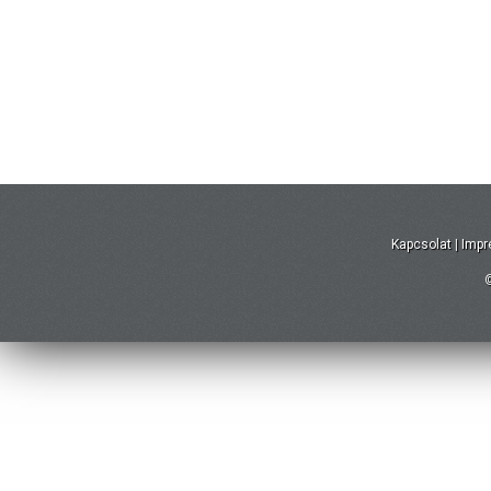
Kapcsolat
|
Imp
©