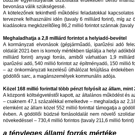
büdzsé egyensúlyának biztosítása érdekében belső finanszí
bevonása válik szükségessé.
A kötelezőnek tekinthető működési feladatokkal kapcsolatos k
terveznek felhasználni idén (tavaly 6 milliárd forint), míg a
kiadásokra megközelítőleg 86,2 millió forintot szánnak (tavaly 1
Meghaladhatja a 2,8 milliárd forintot a helyiadó-bevétel
A kormányzati elvonások (gépjárműadó, iparűzési adó felez
oldalát 2021-ben is komoly mértékben táplálja a helyi adókból 
milliárd forint) anyagi forrás, amiből várhatóan 1,9 milliárd 
iparűzési adó, 540 millió forintot az építményadó, 150 millió fo
– az önkormányzati kezelésű úthálózat felújítása érdekében –
gödöllői sarc, a magánszemélyek kommunális adója.
Közel 168 millió forinttal több pénzt folyósít az állam, min
A központi költségvetéstől kapott, az általános működést és a
– csaknem 47,1 százalékkal emelkedve – meghaladja az 2,183 mi
elemként az állam közel 552 millió forinttal támogatja a göd
évben.
A gödöllői büdzsé forrásoldalát nem növelő szolidari
növekedéssel – 730,4 millió forintos (tavaly 211,6 millió forint
a tényleges állami forrás mértéke