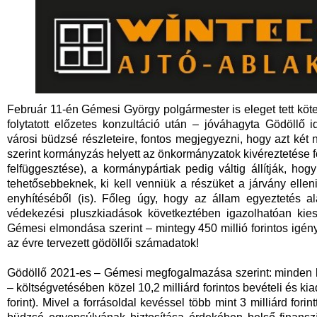
Február 11-én Gémesi György polgármester is eleget tett kötel
folytatott előzetes konzultáció után – jóváhagyta Gödöllő i
városi büdzsé részleteire, fontos megjegyezni, hogy azt két 
szerint kormányzás helyett az önkormányzatok kivéreztetése f
felfüggesztése), a kormánypártiak pedig váltig állítják, h
tehetősebbeknek, ki kell venniük a részüket a járvány ell
enyhítéséből (is). Főleg úgy, hogy az állam egyeztetés 
védekezési pluszkiadások következtében igazolhatóan kies
Gémesi elmondása szerint – mintegy 450 millió forintos igény
az évre tervezett gödöllői számadatok!
Gödöllő 2021-es – Gémesi megfogalmazása szerint: minden 
– költségvetésében közel 10,2 milliárd forintos bevételi és ki
forint). Mivel a forrásoldal kevéssel több mint 3 milliárd for