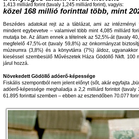
1,413 milliárd forint (tavaly 1,245 milliárd forint), vagyis:
közel 168 millió forinttal több, mint 2
Beszédes adatokat rejt az a táblázat, ami az intézményi tá
mindent egybevetve – valamivel több mint 4,085 milliárd fori
mutatja be. Az állam ennek a tételnek az 52,5%-át (tavaly 40,
megfelelő 47,5%-ot (tavaly 59,8%) az önkormányzat biztosít
múzeumra (3,8%) és a könyvtárra (7%) áldoz, ugyanakkor a
kieséssel szembesülő Művészetek Háza Gödöllő Nkft. 100 mill
járul hozzá.
Növekedett Gödöllő adóerő-képessége
Fiskális szempontból nem jelent előnyt (sőt, akár egyfajta „bü
adóerő-képessége meghaladja a 2,2 milliárd forintot (tavaly 2 
61.895 forinttal szemben – ebben az esztendőben 70.077 forint