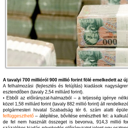
A tavalyi 700 millióról 900 millió forint fölé emelkedett az 
A felhalmozási (fejlesztés és felújítás) kiadások nagyságren
esztendőben (tavaly 2,54 milliárd forint).
• Ebből az előirányzat-halmazból – a teljesség igénye nélk
közel 1,58 milliárd forint (tavaly 882 millió forint) áll rende
polgármesteri hivatal Szabadság tér 6. szám alatti épü
felfüggeszthető
– átépítése, bővítése emésztheti fel: a kalkulá
de fel nem használt összeget is bevonva, 914,3 millió fori
százalékos kiadás-növekedés előirányzatot jelent egy eszten