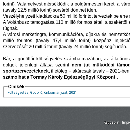
forint). Valamelyest mérséklődik a polgármesteri keret: a vár
(tavaly 12,5 millió forint) sorsáról dönthet idén.
Veszélyhelyzeti kiadásokra 50 millió forintot terveztek be erre
A Volánbusz támogatása 110 millió forintos tétel, a szakértői 
rúgnak.
A városi marketingre, kommunikációra, díjakra és nemzetköz
millió forintos (tavaly 47,4 millió forint) közpénz injek
szervezését 20 millió forint (tavaly 24 millió forint) segíti idén.
Bár, a gödöllői költségvetés számhalmazában, az általános ta
dolgok jelenlegi állása szerint
nem jut működési támog
sportszervezeteknek
, illetőleg – akárcsak tavaly – 2021-ben
számolhat a Tormay Károly Egészségügyi Központ
…
Címkék
költségvetés
,
Gödöllő
,
önkormányzat
,
2021
Kapcsolat
|
Imp