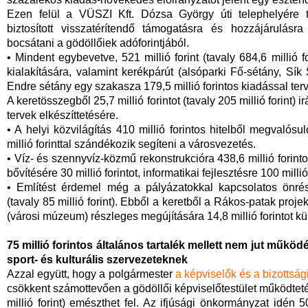
Ezen felül a VÜSZI Kft. Dózsa György úti telephelyére t
biztosított visszatérítendő támogatásra és hozzájárulásra
bocsátani a gödöllőiek adóforintjából.
• Mindent egybevetve, 521 millió forint (tavaly 684,6 millió fo
kialakítására, valamint kerékpárút (alsóparki Fő-sétány, Sík
Endre sétány egy szakasza 179,5 millió forintos kiadással terv
A keretösszegből 25,7 millió forintot (tavaly 205 millió forint) 
tervek elkészíttetésére.
• A helyi közvilágítás 410 millió forintos hitelből megvalós
millió forinttal szándékozik segíteni a városvezetés.
• Víz- és szennyvíz-közmű rekonstrukcióra 438,6 millió forintot 
bővítésére 30 millió forintot, informatikai fejlesztésre 100 millió f
• Említést érdemel még a pályázatokkal kapcsolatos önrész
(tavaly 85 millió forint). Ebből a keretből a Rákos-patak proje
(városi múzeum) részleges megújítására 14,8 millió forintot kül
75 millió forintos általános tartalék mellett nem jut műk
sport- és kulturális szervezeteknek
Azzal együtt, hogy a polgármester
a képviselők és a bizottsági
csökkent számottevően a gödöllői képviselőtestület működtetés
millió forint) emészthet fel. Az ifjúsági önkormányzat idén 5