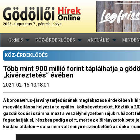
2026. augusztus 7., péntek, Ibolya
Gödöllő
KÖZ-ÉRDEKLŐDÉS
AKTUÁLIS
MINDEN
KÖZ-ÉRDEKLŐDÉS
Több mint 900 millió forint táplálhatja a göd
„kivéreztetés” évében
2021-02-15 10:18:01
A koronavírus-járvány terjedésének megfékezése érdekében kihird
megvilágításba helyezi a települési költségvetéseket. Köztük a 20
gazdálkodási számhalmazt a veszélyhelyzetben rájuk ruházott fe
fogadhatják el, részben pedig azért, mert az előirányzatok betelj
kiadási oldalon – soha nem volt ennyire szembetűnő az önkormán