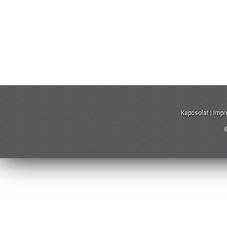
Kapcsolat
|
Imp
©