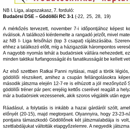
NB I. Liga, alapszakasz, 7. forduló:
Budaörsi DSE – Gödöllői RC 3-1
(-22, 25, 28, 19)
A mérkőzés tervezett, november 7-i időpontjához képest k
riválisok. A találkozó kiérdemelte a rangadó jelzőt, mivel mat
az NB I- Liga felsőházi (top 3 csapat) rájátszásába. Szere
ehhez a találkozó előtt, míg a házigazdák hárompontos veres
A nagyobb nyomás tehát a budaörsiek vállára nehezedett, ez
minden taktikai furfangosságát és fanatikusságát be kellett vet
Az első szettben Ratkai Panni nyitásai, majd a török légiós
gödöllői részsikert, amihez a csupán fellángolásokra képe
második játszma elején 12-7-re is elhúzott a jól mezőnyöző S
gödöllői tréner pár perc erejéig kettős cserével reagált a he
már a budaörsiek vezessenek, akik szoros végjáték után egyen
Ráadásul, a folytatás is inkább a hazai gárdáról szólt, am
előnyét (20-15), majd megtorpant. Olyannyira, hogy 23-23-ná
pontjaira támaszkodó Gödöllőnek két játszmalabdája is volt
szettlabdájukat váltották etapgyőzelemre. A negyedik játszma 