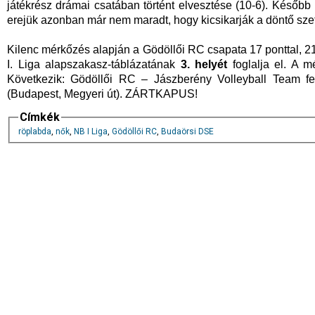
játékrész drámai csatában történt elvesztése (10-6). Később
erejük azonban már nem maradt, hogy kicsikarják a döntő szette
Kilenc mérkőzés alapján a Gödöllői RC csapata 17 ponttal, 2
I. Liga alapszakasz-táblázatának
3. helyét
foglalja el. A m
Következik: Gödöllői RC – Jászberény Volleyball Team fe
(Budapest, Megyeri út). ZÁRTKAPUS!
Címkék
röplabda
,
nők
,
NB I Liga
,
Gödöllői RC
,
Budaörsi DSE