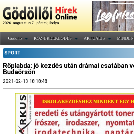
2026. augusztus 7., péntek, Ibolya
Gödöllő
KÖZ-ÉRDEKLŐDÉS
AKTUÁLIS
MINDEN
SPORT
Röplabda: jó kezdés után drámai csatában ve
Budaörsön
2021-02-13 18:18:48