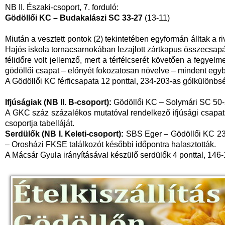
NB II. Északi-csoport, 7. forduló:
Gödöllői KC – Budakalászi SC 33-27
(13-11)
Miután a vesztett pontok (2) tekintetében egyformán álltak a ri
Hajós iskola tornacsarnokában lezajlott zártkapus összecsa
félidőre volt jellemző, mert a térfélcserét követően a fegyel
gödöllői csapat – előnyét fokozatosan növelve – mindent egybe
A Gödöllői KC férficsapata 12 ponttal, 234-203-as gólkülönbs
Ifjúságiak (NB II. B-csoport):
Gödöllői KC – Solymári SC 50-
A GKC száz százalékos mutatóval rendelkező ifjúsági csapat
csoportja tabelláját.
Serdülők (NB I. Keleti-csoport):
SBS Eger – Gödöllői KC 23-1
– Orosházi FKSE találkozót későbbi időpontra halasztották.
A Mácsár Gyula irányításával készülő serdülők 4 ponttal, 146