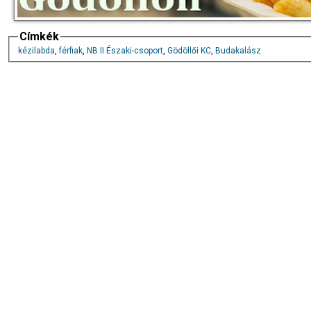
Címkék
kézilabda
,
férfiak
,
NB II Északi-csoport
,
Gödöllői KC
,
Budakalász