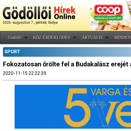
2026. augusztus 7., péntek, Ibolya
Gödöllő
KÖZ-ÉRDEKLŐDÉS
AKTUÁLIS
MINDEN
SPORT
Fokozatosan őrölte fel a Budakalász erejét 
2020-11-15 22:22:39