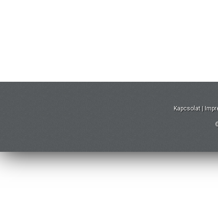
Kapcsolat
|
Imp
©