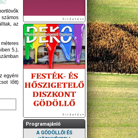
portlövők
, számos
lltak, az
 méteres
iben 5.),
aszámban
z egyéni
ot lőtt)
Programajánló
A GÖDÖLLŐI ÉS