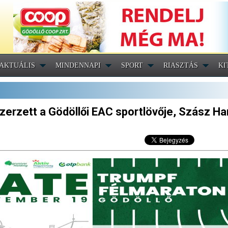
AKTUÁLIS
MINDENNAPI
SPORT
RIASZTÁS
KI
szerzett a Gödöllői EAC sportlövője, Szász H