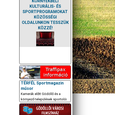
KÖRNYÉKBELI
KULTURÁLIS- ÉS
SPORTPROGRAMOKAT
KÖZÖSSÉGI
OLDALUNKON TESSZÜK
KÖZZÉ!
TÉRFÉL Sportmagazin
műsor
Kamerák előtt Gödöllő és a
környező települések sportolói