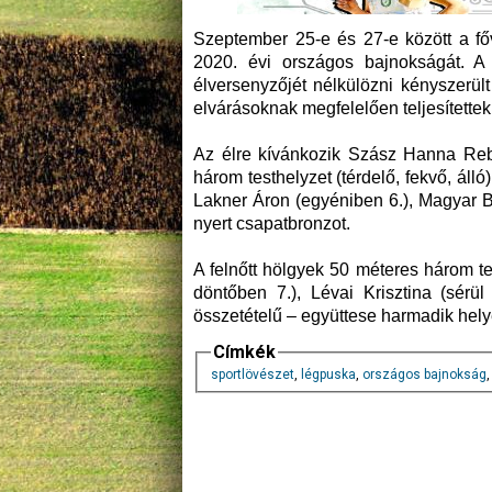
Szeptember 25-e és 27-e között a főv
2020. évi országos bajnokságát. A
élversenyzőjét nélkülözni kényszerült 
elvárásoknak megfelelően teljesítettek
Az élre kívánkozik Szász Hanna Reb
három testhelyzet (térdelő, fekvő, álló
Lakner Áron (egyéniben 6.), Magyar B
nyert csapatbronzot.
A felnőtt hölgyek 50 méteres három 
döntőben 7.), Lévai Krisztina (sérü
összetételű – együttese harmadik hely
Címkék
sportlövészet
,
légpuska
,
országos bajnokság