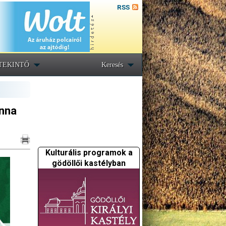
RSS
TEKINTŐ
Keresés
anna
Kulturális programok a
gödöllői kastélyban