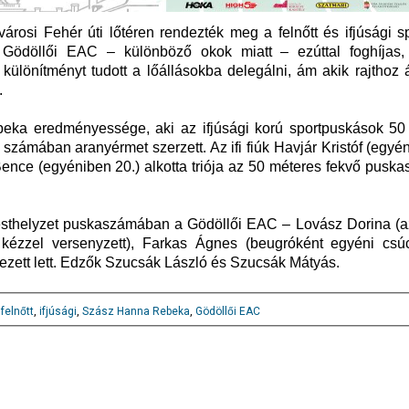
árosi Fehér úti lőtéren rendezték meg a felnőtt és ifjúsági s
 Gödöllői EAC – különböző okok miatt – ezúttal foghíjas
különítményt tudott a lőállásokba delegálni, ám akik rajthoz á
.
eka eredményessége, aki az ifjúsági korú sportpuskások 50
) számában aranyérmet szerzett. Az ifi fiúk Havjár Kristóf (egyén
ence (egyéniben 20.) alkotta triója az 50 méteres fekvő pusk
testhelyzet puskaszámában a Gödöllői EAC – Lovász Dorina (a
l kézzel versenyzett), Farkas Ágnes (beugróként egyéni csúcs
ezett lett. Edzők Szucsák László és Szucsák Mátyás.
,
felnőtt
,
ifjúsági
,
Szász Hanna Rebeka
,
Gödöllői EAC