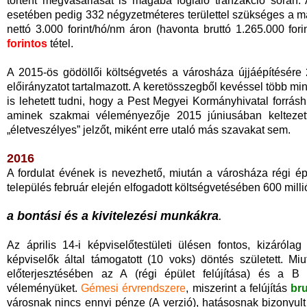
történt megvásárlását is magába foglaló tranzakció során. 
esetében pedig 332 négyzetméteres területtel szükséges a mai
nettó 3.000 forint/hó/nm áron (havonta bruttó 1.265.000 for
forintos
tétel.
A 2015-ös gödöllői költségvetés a városháza újjáépítésére 22
előirányzatot tartalmazott. A keretösszegből kevéssel több mi
is lehetett tudni, hogy a Pest Megyei Kormányhivatal forrás
aminek szakmai véleményezője 2015 júniusában keltezet
„életveszélyes” jelzőt, miként erre utaló más szavakat sem.
2016
A fordulat évének is nevezhető, miután a városháza régi épü
település február elején elfogadott költségvetésében 600 millió
a bontási és a kivitelezési munkákra
.
Az április 14-i képviselőtestületi ülésen fontos, kizáról
képviselők által támogatott (10 voks) döntés született. M
előterjesztésében az A (régi épület felújítása) és a B (r
véleményüket.
Gémesi érvrendszere
, miszerint a felújítás
bru
városnak nincs ennyi pénze (A verzió), hatásosnak bizonyu