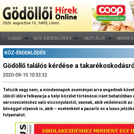
2026. augusztus 10., hétfõ, Lörinc
Gödöllő
KÖZ-ÉRDEKLŐDÉS
AKTUÁLIS
MINDEN
KÖZ-ÉRDEKLŐDÉS
Gödöllő találós kérdése a takarékoskodásró
2020-09-15 10:53:32
Tetszik vagy nem, a mindennapok eseményei arra engednek követk
időről időre felkavarja a helyi közélet történései iránt behatóbba
városvezetéshez való viszonyulástól, vannak, akik védelmezik a
bőséggel olyanok is, akik – esetenként a pazarló és a luxus jelzőke
folyamatot.