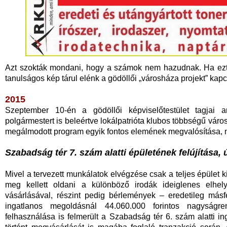
Azt szokták mondani, hogy a számok nem hazudnak. Ha ezt 
tanulságos kép tárul elénk a gödöllői „városháza projekt” kap
2015
Szeptember 10-én a gödöllői képviselőtestület tagjai 
polgármestert is beleértve lokálpatrióta klubos többségű váro
megálmodott program egyik fontos elemének megvalósítása, 
Szabadság tér 7. szám alatti épületének felújítása, 
Mivel a tervezett munkálatok elvégzése csak a teljes épület ki
meg kellett oldani a különböző irodák ideiglenes elhely
vásárlásával, részint pedig bérlemények – eredetileg másf
ingatlanos megoldásnál 44.060.000 forintos nagyságre
felhasználása is felmerült a Szabadság tér 6. szám alatti in