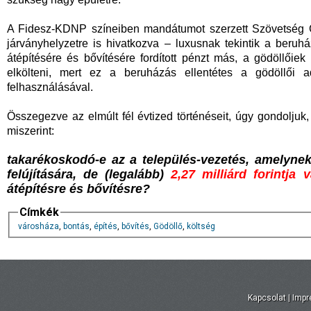
A Fidesz-KDNP színeiben mandátumot szerzett Szövetség Gö
járványhelyzetre is hivatkozva – luxusnak tekintik a beru
átépítésére és bővítésére fordított pénzt más, a gödöllőiek 
elkölteni, mert ez a beruházás ellentétes a gödöllői a
felhasználásával.
Összegezve az elmúlt fél évtized történéseit, úgy gondoljuk,
miszerint:
takarékoskodó-e az a település-vezetés, amelyne
felújítására, de (legalább)
2,27 milliárd forintja 
átépítésre és bővítésre?
Címkék
városháza
,
bontás
,
építés
,
bővítés
,
Gödöllő
,
költség
Kapcsolat
|
Imp