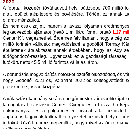
2020
A február közepén jóváhagyott helyi büdzsébe 700 millió fo
alatti épület átépítésére és bővítésére. Történt ez annak 
eljárás már zajlott.
És nem csak zajlott, hanem a tavasz folyamán eredményes i
legkedvezőbb ajánlatot (nettó 1 milliárd forint, bruttó
1,27 mil
Center Kft. végezheti el. Érdemes felvillantani, hogy a cég s
millió forintért vállalták megvalósítani a gödöllői Tormay 
épületének átalakítását annak érdekében, hogy az Ady sét
tüdőgondozó-részleg. Ugyancsak ez a gazdasági társaság ép
futókört, nettó 45,5 millió forintos vállalási áron.
A beruházás megvalósítás hetekkel ezelőtt elkezdődött, és várh
hogy Gödöllő 2021-es, valamint 2022-es költségvetését s
projektre ne jusson közpénz.
A választási kampány során a polgármester várospolitikáját tö
támogatását is élvező Gémesi György és a hozzá hű képvi
önkormányzat és a polgármesteri hivatal által biztosított
apparátus tagjainak kulturált környezetet biztosító helyre tör
indokok között rendre megemlítik, hogy mivel az önkormányza
szükség nagy épületre.