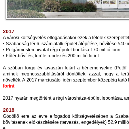
2017
A városi költségvetés elfogadásakor ezek a tételek szerepelte
• Szabadság tér 6. szám alatti épület átépítése, bővítése 540 mi
• Polgármesteri hivatal régi épület bontása 170 millió forint
• Főtér-bővítés, területrendezés 200 millió forint
A szóban forgó év tavaszán lejárt a bérleményekre (Petőfi
aminek meghosszabbításáról döntöttek, azzal, hogy a terü
növelték. A 2017 márciusától idén szeptember közepéig tartó 
forint
.
2017 nyarán megtörtént a régi városháza-épület lebontása, am
2018
Gödöllő erre az évre elfogadott költségvetésében a Szabad
bővítésének előkészítésére (tervezés, engedélyek) 52,9 millió
el.