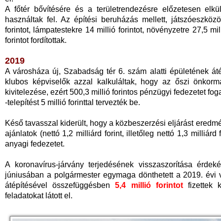
A főtér bővítésére és a területrendezésre előzetesen elkül
használtak fel. Az építési beruházás mellett, játszóeszközök
forintot, lámpatestekre 14 millió forintot, növényzetre 27,5 mill
forintot fordítottak.
2019
A városháza új, Szabadság tér 6. szám alatti épületének átép
klubos képviselők azzal kalkuláltak, hogy az őszi önkormá
kivitelezése, ezért 500,3 millió forintos pénzügyi fedezetet fog
-telepítést 5 millió forinttal tervezték be.
Késő tavasszal kiderült, hogy a közbeszerzési eljárást eredmén
ajánlatok (nettó 1,2 milliárd forint, illetőleg nettó 1,3 milliá
anyagi fedezetet.
A koronavírus-járvány terjedésének visszaszorítása érdek
júniusában a polgármester egymaga dönthetett a 2019. évi 
átépítésével összefüggésben
5,4 millió forintot
fizettek 
feladatokat látott el.