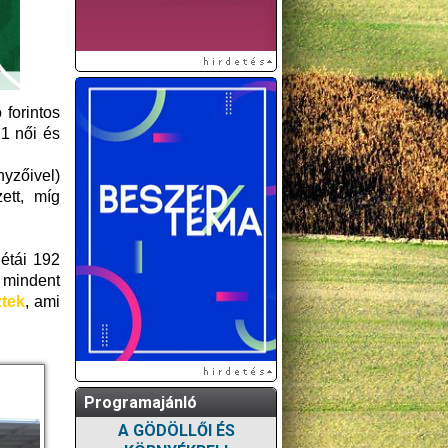
 forintos
1 női és
yzőivel)
ett, míg
létái 192
 mindent
ztek
, ami
Programajánló
A GÖDÖLLŐI ÉS