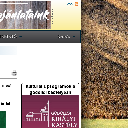
RSS
TEKINTŐ
Keresés
átossá
Kulturális programok a
gödöllői kastélyban
indult.