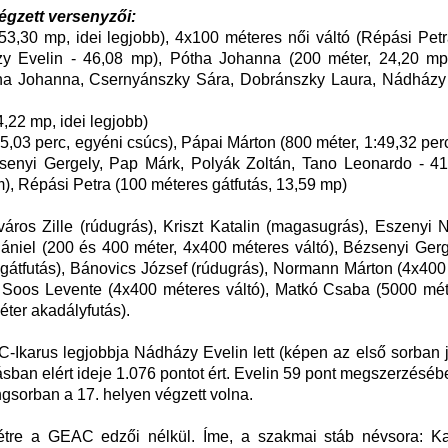
gzett versenyzői:
3,30 mp, idei legjobb), 4x100 méteres női váltó (Répási Petr
y Evelin - 46,08 mp), Pótha Johanna (200 méter, 24,20 mp
tha Johanna, Csernyánszky Sára, Dobránszky Laura, Nádházy 
,22 mp, idei legjobb)
,03 perc, egyéni csúcs), Pápai Márton (800 méter, 1:49,32 per
ézsenyi Gergely, Pap Márk, Polyák Zoltán, Tano Leonardo - 41
, Répási Petra (100 méteres gátfutás, 13,59 mp)
áros Zille (rúdugrás), Kriszt Katalin (magasugrás), Eszenyi 
 Dániel (200 és 400 méter, 4x400 méteres váltó), Bézsenyi Ger
gátfutás), Bánovics József (rúdugrás), Normann Márton (4x400
ás), Soos Levente (4x400 méteres váltó), Matkó Csaba (5000 mé
ter akadályfutás).
Ikarus legjobbja Nádházy Evelin lett (képen az első sorban j
sban elért ideje 1.076 pontot ért. Evelin 59 pont megszerzésébe
ngsorban a 17. helyen végzett volna.
 létre a GEAC edzői nélkül. Íme, a szakmai stáb névsora: K