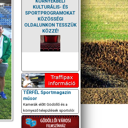
KÖRNYÉKBELI
KULTURÁLIS- ÉS
SPORTPROGRAMOKAT
KÖZÖSSÉGI
OLDALUNKON TESSZÜK
KÖZZÉ!
TÉRFÉL Sportmagazin
műsor
Kamerák előtt Gödöllő és a
környező települések sportolói