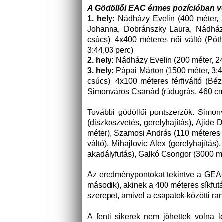
A Gödöllői EAC érmes pozícióban vé
1. hely:
Nádházy Evelin (400 méter, 5
Johanna, Dobránszky Laura, Nádház
csúcs), 4x400 méteres női váltó (Pó
3:44,03 perc)
2. hely:
Nádházy Evelin (200 méter, 24
3. hely:
Pápai Márton (1500 méter, 3:45
csúcs), 4x100 méteres férfiváltó (B
Simonváros Csanád (rúdugrás, 460 cm)
További gödöllői pontszerzők: Simonv
(diszkoszvetés, gerelyhajítás), Ajide
méter), Szamosi András (110 méteres 
váltó), Mihajlovic Alex (gerelyhajít
akadályfutás), Galkó Csongor (3000 mé
Az eredménypontokat tekintve a GEAC-
második), akinek a 400 méteres síkfutá
szerepet, amivel a csapatok közötti ra
A fenti sikerek nem jöhettek volna