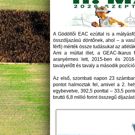
A Gödöllői EAC ezúttal is a mátyásföl
összdíjazású döntőnek, ahol – a vas
férfi) mérték össze tudásukat az atléták
Ami a múltat illet, a GEAC-Ikarus
aranyérmes lett, 2015-ben és 2016
tavalyelőtt és tavaly a második pozíció
Az első, szombati napon 23 számban h
pontot halmoztak fel, amivel a 2. h
egybevetve, 392,5 ponttal – 33,5 po
bruttó 6,8 millió forint összegű díjazás