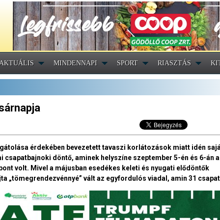
AKTUÁLIS
MINDENNAPI
SPORT
RIASZTÁS
KI
asárnapja
átolása érdekében bevezetett tavaszi korlátozások miatt idén saj
ikai csapatbajnoki döntő, aminek helyszíne szeptember 5-én és 6-án a
pont volt. Mivel a májusban esedékes keleti és nyugati elődöntők
a „tömegrendezvénnyé” vált az egyfordulós viadal, amin 31 csapat 