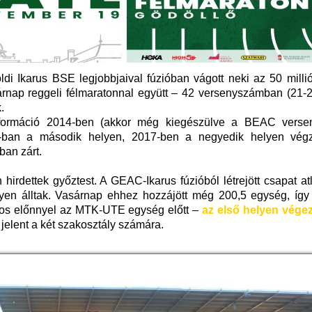
di Ikarus BSE legjobbjaival fúzióban vágott neki az 50 millió
árnap reggeli félmaratonnal együtt – 42 versenyszámban (21-2
.
 formáció 2014-ben (akkor még kiegészülve a BEAC versen
-ban a második helyen, 2017-ben a negyedik helyen végz
ban zárt.
irdettek győztest. A GEAC-Ikarus fúzióból létrejött csapat at
elyen álltak. Vasárnap ehhez hozzájött még 200,5 egység, így
ntos előnnyel az MTK-UTE egység előtt –
az első helyen vége
t jelent a két szakosztály számára.