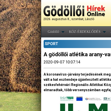
2026. augusztus 8., szombat, László
Gödöllő
KÖZ-ÉRDEKLŐDÉS
SPORT
A gödöllői atlétika arany-v
2020-09-07 10:07:14
A koronavírus-járvány terjedésének megg
vált a hat esztendeje újjáélesztett atlét
székesfehérvári Regionális Atlétikai Köz
elmaradtak, több versenyszámban egyfajt