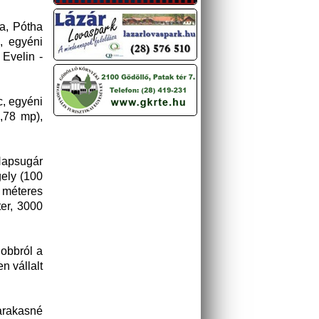
a, Pótha
, egyéni
Evelin -
c, egyéni
,78 mp),
Napsugár
gely (100
 méteres
ter, 3000
obbról a
n vállalt
arakasné