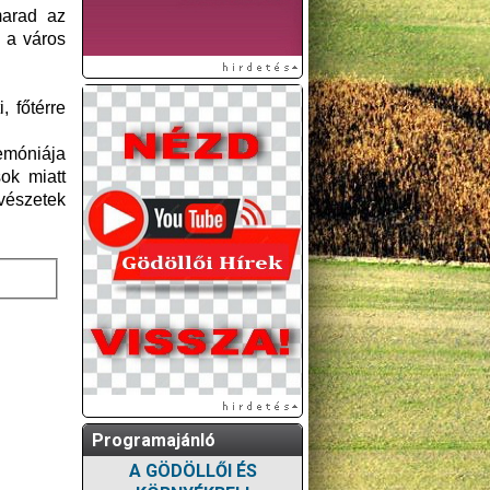
marad az
 a város
, főtérre
emóniája
ok miatt
űvészetek
Programajánló
A GÖDÖLLŐI ÉS