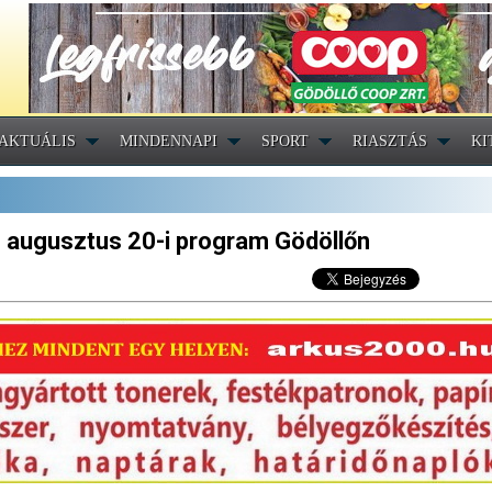
AKTUÁLIS
MINDENNAPI
SPORT
RIASZTÁS
KI
z augusztus 20-i program Gödöllőn