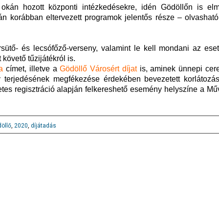
g okán hozott központi intézkedésekre, idén Gödöllőn is el
n korábban eltervezett programok jelentős része – olvasható
ütő- és lecsófőző-verseny, valamint le kell mondani az eseti
követő tűzijátékról is.
a
címet, illetve a
Gödöllő Városért díjat
is, aminek ünnepi cer
y terjedésének megfékezése érdekében bevezetett korlátozás
zetes regisztráció alapján felkereshető esemény helyszíne a M
öllő
,
2020
,
díjátadás