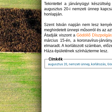
Tekintettel a járványügyi készültsé
augusztus 20-i nemzeti ünnep kapcsá
honlapján.
Szent István napján nem lesz kenyérs
meghirdetett ünnepi műsorról és az azt 
Átadják viszont a
Gödöllő Díszpolgár
március 15-én, a koronavírus-járván
elmaradt. A korlátozott számban, elő
Háza épületének színházterme lesz.
Címkék
augusztus 20
,
nemzeti ünnep
,
korlátozás
,
Göd