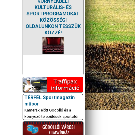
KÖRNYÉKBELI
KULTURÁLIS- ÉS
SPORTPROGRAMOKAT
KÖZÖSSÉGI
OLDALUNKON TESSZÜK
KÖZZÉ!
TÉRFÉL Sportmagazin
műsor
Kamerák előtt Gödöllő és a
környező települések sportolói