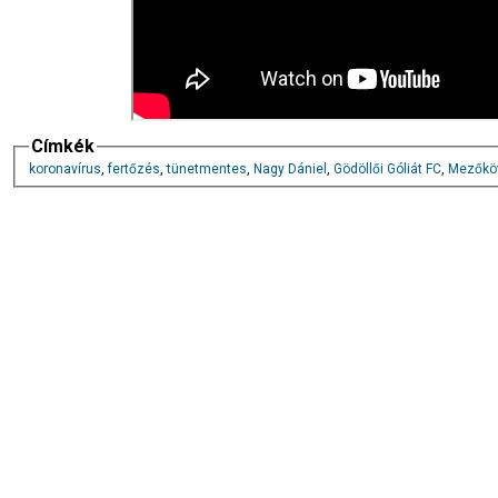
Címkék
koronavírus
,
fertőzés
,
tünetmentes
,
Nagy Dániel
,
Gödöllői Góliát FC
,
Mezőkö