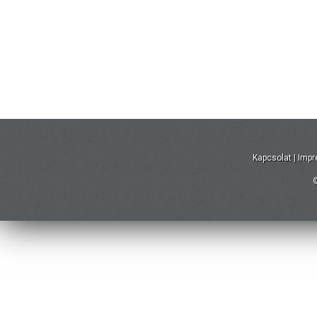
Kapcsolat
|
Imp
©