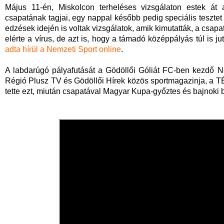
Május 11-én, Miskolcon terheléses vizsgálaton estek á
csapatának tagjai, egy nappal később pedig speciális tesztet
edzések idején is voltak vizsgálatok, amik kimutatták, a csapa
elérte a vírus, de azt is, hogy a támadó középpályás túl is 
adta hírül a Nemzeti Sport online
.
A labdarúgó pályafutását a Gödöllői Góliát FC-ben kezdő Na
Régió Plusz TV és Gödöllői Hírek közös sportmagazinja, a 
tette ezt, miután csapatával Magyar Kupa-győztes és bajnoki b