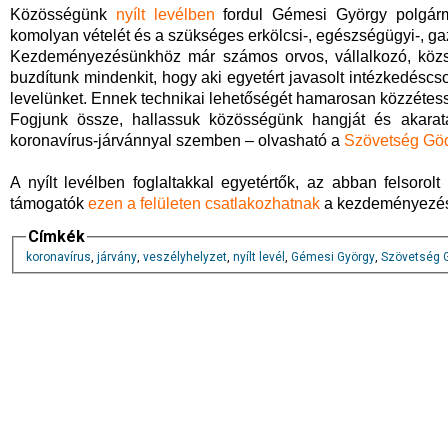
Közösségünk
nyílt levélben
fordul Gémesi György polgárme
komolyan vételét és a szükséges erkölcsi-, egészségügyi-, g
Kezdeményezésünkhöz már számos orvos, vállalkozó, közsze
buzdítunk mindenkit, hogy aki egyetért javasolt intézkedéscs
levelünket. Ennek technikai lehetőségét hamarosan közzétes
Fogjunk össze, hallassuk közösségünk hangját és akaratá
koronavírus-járvánnyal szemben – olvasható a
Szövetség Göd
A nyílt levélben foglaltakkal egyetértők, az abban felsor
támogatók
ezen a felületen csatlakozhatnak
a kezdeményezé
Címkék
koronavírus
,
járvány
,
veszélyhelyzet
,
nyílt levél
,
Gémesi György
,
Szövetség G