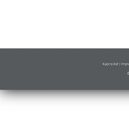
Kapcsolat
|
Imp
©