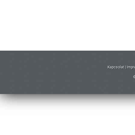
Kapcsolat
|
Imp
©