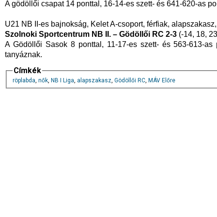
A gödöllői csapat 14 ponttal, 16-14-es szett- és 641-620-as p
U21 NB II-es bajnokság, Kelet A-csoport, férfiak, alapszakasz, 
Szolnoki Sportcentrum NB II. – Gödöllői RC 2-3
(-14, 18, 23
A Gödöllői Sasok 8 ponttal, 11-17-es szett- és 563-613-as
tanyáznak.
Címkék
röplabda
,
nők
,
NB I Liga
,
alapszakasz
,
Gödöllői RC
,
MÁV Előre