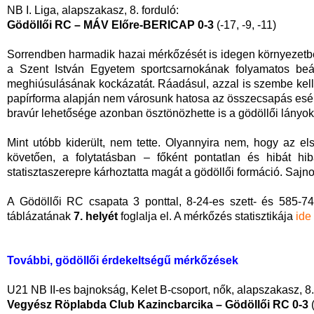
NB I. Liga, alapszakasz, 8. forduló:
Gödöllői RC – MÁV Előre-BERICAP 0-3
(-17, -9, -11)
Sorrendben harmadik hazai mérkőzését is idegen környezetben 
a Szent István Egyetem sportcsarnokának folyamatos beázá
meghiúsulásának kockázatát. Ráadásul, azzal is szembe kell
papírforma alapján nem városunk hatosa az összecsapás esél
bravúr lehetősége azonban ösztönözhette is a gödöllői lányok
Mint utóbb kiderült, nem tette. Olyannyira nem, hogy az el
követően, a folytatásban – főként pontatlan és hibát h
statisztaszerepre kárhoztatta magát a gödöllői formáció. Saj
A Gödöllői RC csapata 3 ponttal, 8-24-es szett- és 585-7
táblázatának
7. helyét
foglalja el. A mérkőzés statisztikája
ide
További, gödöllői érdekeltségű mérkőzések
U21 NB II-es bajnokság, Kelet B-csoport, nők, alapszakasz, 8.
Vegyész Röplabda Club Kazincbarcika – Gödöllői RC 0-3
(