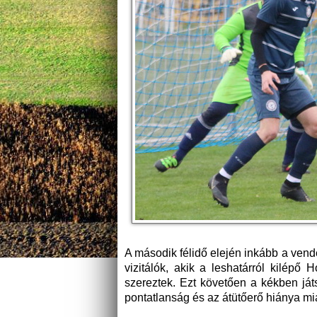
A második félidő elején inkább a vendé
vizitálók, akik a leshatárról kilépő
szereztek. Ezt követően a kékben ját
pontatlanság és az átütőerő hiánya mia