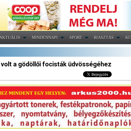
AKTUÁLIS
MINDENNAPI
SPORT
RIASZTÁS
KI
volt a gödöllői focisták üdvösségéhez