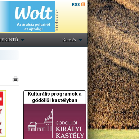
RSS
TEKINTŐ
Keresés
Kulturális programok a
gödöllői kastélyban