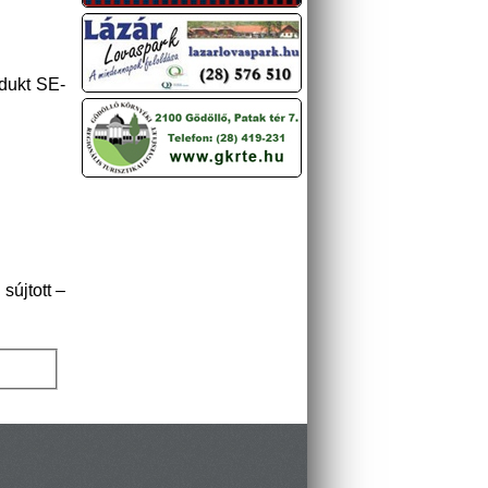
adukt SE-
sújtott –