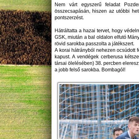
Nem várt egyszerű feladat Pozde
összecsapásán, hiszen az utóbbi het
pontszerzést.
Hátráltatta a hazai tervet, hogy véde
GSK, miután a bal oldalon elfutó Mán
rövid sarokba passzolta a játékszert.
A korai hátrányból nehezen ocsúdott fe
kapust. A vendégek cerberusa kétsze
társai ölelésében) 38. percben eleresz
a jobb felső sarokba. Bombagól!