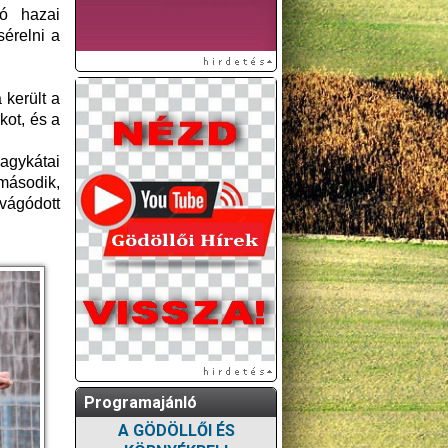
ó hazai
érelni a
 került a
kot, és a
nagykátai
második,
 vágódott
Programajánló
A GÖDÖLLŐI ÉS