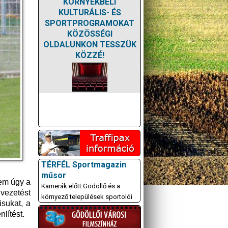
KÖRNYÉKBELI
KULTURÁLIS- ÉS
SPORTPROGRAMOKAT
KÖZÖSSÉGI
OLDALUNKON TESSZÜK
KÖZZÉ!
TÉRFÉL Sportmagazin
műsor
Nem úgy a
Kamerák előtt Gödöllő és a
vezetést
környező települések sportolói
isukat, a
lítést.