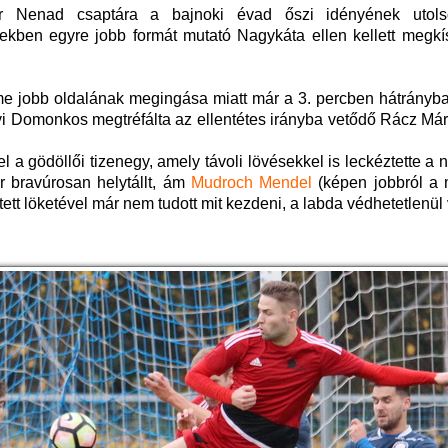
r Nenad csaptára a bajnoki évad őszi idényének utols
ekben egyre jobb formát mutató Nagykáta ellen kellett megkís
lme jobb oldalának megingása miatt már a 3. percben hátrányba
yi Domonkos megtréfálta az ellentétes irányba vetődő Rácz Már
l a gödöllői tizenegy, amely távoli lövésekkel is leckéztette a 
r bravúrosan helytállt, ám
Mudroch Mendel
(képen jobbról a 
tett löketével már nem tudott mit kezdeni, a labda védhetetlenül