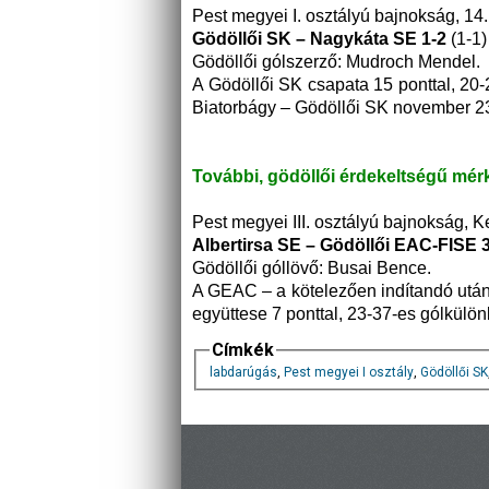
Pest megyei I. osztályú bajnokság, 14.
Gödöllői SK – Nagykáta SE 1-2
(1-1)
Gödöllői gólszerző: Mudroch Mendel.
A Gödöllői SK csapata 15 ponttal, 20
Biatorbágy – Gödöllői SK november 23
További, gödöllői érdekeltségű mér
Pest megyei III. osztályú bajnokság, Kel
Albertirsa SE – Gödöllői EAC-FISE 
Gödöllői góllövő: Busai Bence.
A GEAC – a kötelezően indítandó utánpó
együttese 7 ponttal, 23-37-es gólkülö
Címkék
labdarúgás
,
Pest megyei I osztály
,
Gödöllői SK