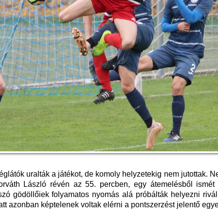
glátók uralták a játékot, de komoly helyzetekig nem jutottak. 
 Horváth László révén az 55. percben, egy átemelésből ismét 
szó gödöllőiek folyamatos nyomás alá próbálták helyezni rivál
tt azonban képtelenek voltak elérni a pontszerzést jelentő egyen