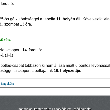
 forduló:
-25-ös gólkülönbséggel a tabella
11. helyén
áll. Következik: Vi
., szombat 13 óra.
kőzés:
eti-csoport, 14. forduló:
3-1
(1-1)
tlás-csapat többszöri ki nem állása miatt 6 pontos levonással 
nbséggel a csoport tabellájának
16. helyezettje
.
,
Nagykáta
Kapcsolat
|
Impresszum
|
Adatvédelem
|
Médiaajánlat