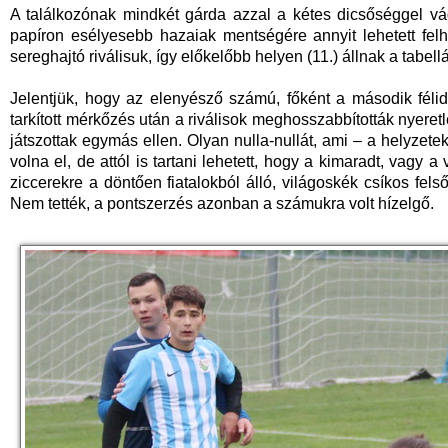
A találkozónak mindkét gárda azzal a kétes dicsőséggel vág
papíron esélyesebb hazaiak mentségére annyit lehetett felh
sereghajtó riválisuk, így előkelőbb helyen (11.) állnak a tabell
Jelentjük, hogy az elenyésző számú, főként a második fél
tarkított mérkőzés után a riválisok meghosszabbították nyeretl
játszottak egymás ellen. Olyan nulla-nullát, ami – a helyzete
volna el, de attól is tartani lehetett, hogy a kimaradt, vagy a
ziccerekre a döntően fiatalokból álló, világoskék csíkos fels
Nem tették, a pontszerzés azonban a számukra volt hízelgő.