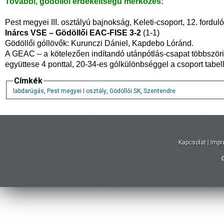
További, gödöllői érdekeltségű mérkőzés:
Pest megyei III. osztályú bajnokság, Keleti-csoport, 12. forduló
Inárcs VSE – Gödöllői EAC-FISE 3-2
(1-1)
Gödöllői góllövők: Kurunczi Dániel, Kapdebo Lóránd.
A GEAC – a kötelezően indítandó utánpótlás-csapat többszöri k
együttese 4 ponttal, 20-34-es gólkülönbséggel a csoport tabe
Címkék
labdarúgás
,
Pest megyei I osztály
,
Gödöllői SK
,
Szentendre
Kapcsolat
|
Imp
©