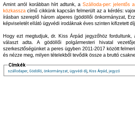
Amint arról korábban hírt adtunk, a
Szálloda-per: jelentős 
közkassza
című cikkünk kapcsán felmerült az a kérdés: vajon
írásban szereplő három alperes (gödöllői önkormányzat, Erzsé
képviseletét ellátó ügyvédi irodáknak éves szinten kifizetett dí
Hogy ezt megtudjuk, dr. Kiss Árpád jegyzőhöz fordultunk,
választ adta. A gödöllői polgármesteri hivatal vezetőj
szerkesztőségünket a peres ügyben 2011-2017 között felmerül
és nézze meg, milyen tételekből tevődik össze a bruttó csakne
Címkék
szállodaper
,
Gödöllő
,
önkormányzat
,
ügyvédi díj
,
Kiss Árpád
,
jegyző