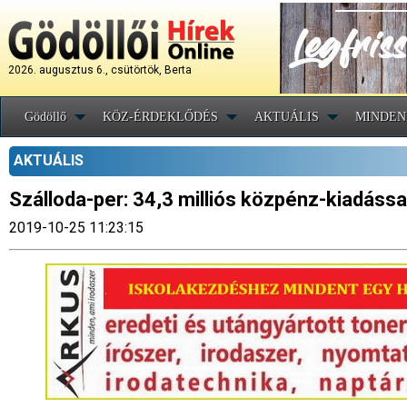
2026. augusztus 6., csütörtök, Berta
Gödöllő
KÖZ-ÉRDEKLŐDÉS
AKTUÁLIS
MINDEN
AKTUÁLIS
Szálloda-per: 34,3 milliós közpénz-kiadással
2019-10-25 11:23:15