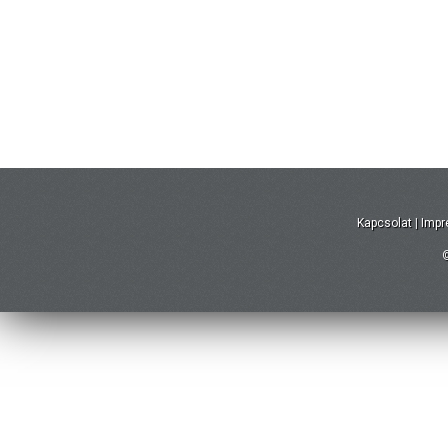
Kapcsolat
|
Imp
©