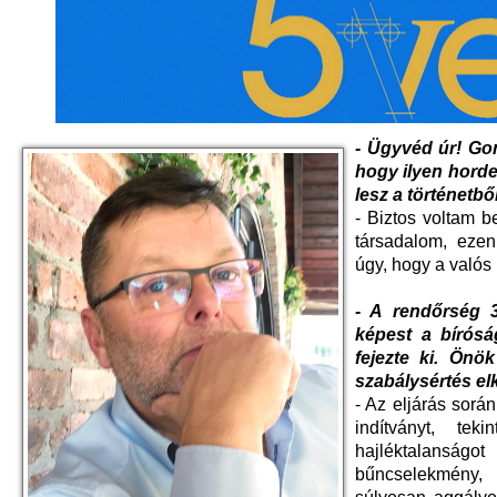
- Ügyvéd úr! Gon
hogy ilyen hord
lesz a történetbő
- Biztos voltam b
társadalom, ezen
úgy, hogy a valós
- A rendőrség 3
képest a bírósá
fejezte ki. Önö
szabálysértés el
- Az eljárás sorá
indítványt, tek
hajléktalanság
bűncselekmény,