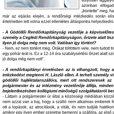
súlyosan aggályos
azonban elfoga
„büntette” meg, h
már az eljárás elején, a rendőrségi intézkedés során el
értelmetlen lett volna ezzel ellentétes álláspontra helyezkedni
- A Gödöllői Rendőrkapitányság vezetője a képviselőtest
személy a Ceglédi Rendőrkapitányságon, őrizete alatt tiszt
ilyen jó dolga még nem volt. Valóban így történt?
- Nem, ez nem történt meg. Órákat töltöttem vele, nem tudott t
egy pohár teát is. Ez a 12-14 óra szabálysértési őrizet alatt 
jó dolga még nem volt”.
- A rendőrkapitányi érvelésben az is elhangzott, hogy a
intézkedést megtenni H. László ellen. A terhelt személy 
gödöllői hajléktalanszállóra, mert ott rendszeresek a
polgármester és az intézmény vezetőnője állítja, minde
bejelentkezésben kollégiumi minőségű szolgáltatásról bes
- Láttam a polgármester úr által a közösségi médiában közzé
nem azzal van a baj, hogy a szálló nem alkalmas emberek f
ott a lopások, az atrocitások, a viták, és nem tudják haték
amikor egy ilyen ember szeretne bemenni a szállóra, az első 