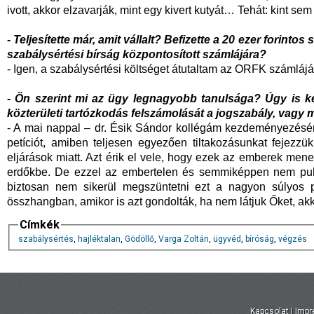
ivott, akkor elzavarják, mint egy kivert kutyát… Tehát: kint sem
- Teljesítette már, amit vállalt? Befizette a 20 ezer forint
szabálysértési bírság központosított számlájára?
- Igen, a szabálysértési költséget átutaltam az ORFK számlájá
- Ön szerint mi az ügy legnagyobb tanulsága? Úgy is kérd
közterületi tartózkodás felszámolását a jogszabály, vagy 
- A mai nappal – dr. Ésik Sándor kollégám kezdeményezésére
petíciót, amiben teljesen egyezően tiltakozásunkat fejezzük 
eljárások miatt. Azt érik el vele, hogy ezek az emberek men
erdőkbe. De ezzel az embertelen és semmiképpen nem puha 
biztosan nem sikerül megszüntetni ezt a nagyon súlyos p
összhangban, amikor is azt gondolták, ha nem látjuk Őket, akk
Címkék
szabálysértés
,
hajléktalan
,
Gödöllő
,
Varga Zoltán
,
ügyvéd
,
bíróság
,
végzés
Kapcsolat
|
Imp