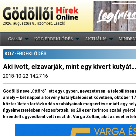
2026. augusztus 8., szombat, László
Gödöllő
KÖZ-ÉRDEKLŐDÉS
AKTUÁLIS
MINDEN
KÖZ-ÉRDEKLŐDÉS
Aki ivott, elzavarják, mint egy kivert kutyát…
2018-10-22 14:27:16
Gödöllő neve „úttörő” lett egy ügyben, nevezetesen: a települése
amely – két nappal a törvény hatálybalépését követően, október 17
közterületen tartózkodás szabályainak megsértése miatt egy helyi f
figyelmeztetésben részesítették, és 20 ezer forintos szabálysérté
kirendelt ügyvédként vett részt dr. Varga Zoltán, akit az eset ért