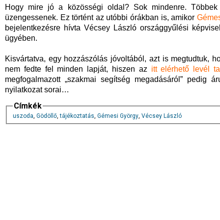
Hogy mire jó a közösségi oldal? Sok mindenre. Többek 
üzengessenek. Ez történt az utóbbi órákban is, amikor
Gémes
bejelentkezésre hívta Vécsey László országgyűlési képvisel
ügyében.
Kisvártatva, egy hozzászólás jóvoltából, azt is megtudtuk, 
nem fedte fel minden lapját, hiszen az
itt elérhető levél t
megfogalmazott „szakmai segítség megadásáról” pedig á
nyilatkozat sorai…
Címkék
uszoda
,
Gödöllő
,
tájékoztatás
,
Gémesi György
,
Vécsey László