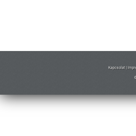
Kapcsolat
|
Imp
©