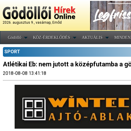
2026. augusztus 9., vasárnap, Emõd
Gödöllő
KÖZ-ÉRDEKLŐDÉS
AKTUÁLIS
MINDEN
SPORT
Atlétikai Eb: nem jutott a középfutamba a gö
2018-08-08 13:41:18