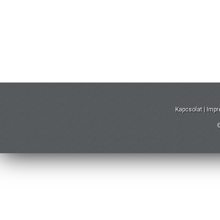
Kapcsolat
|
Imp
©