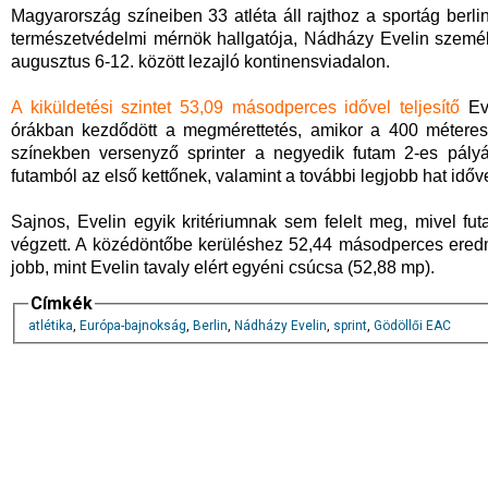
Magyarország színeiben 33 atléta áll rajthoz a sportág ber
természetvédelmi mérnök hallgatója, Nádházy Evelin személ
augusztus 6-12. között lezajló kontinensviadalon.
A kiküldetési szintet 53,09 másodperces idővel teljesítő
Eve
órákban kezdődött a megmérettetés, amikor a 400 méteres s
színekben versenyző sprinter a negyedik futam 2-es pályá
futamból az első kettőnek, valamint a további legjobb hat idő
Sajnos, Evelin egyik kritériumnak sem felelt meg, mivel f
végzett. A közédöntőbe kerüléshez 52,44 másodperces ered
jobb, mint Evelin tavaly elért egyéni csúcsa (52,88 mp).
Címkék
atlétika
,
Európa-bajnokság
,
Berlin
,
Nádházy Evelin
,
sprint
,
Gödöllői EAC