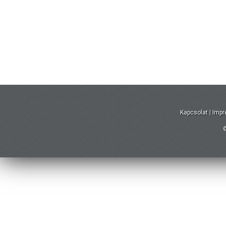
Kapcsolat
|
Imp
©