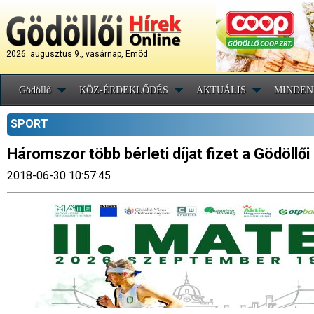
2026. augusztus 9., vasárnap, Emõd
Gödöllő
KÖZ-ÉRDEKLŐDÉS
AKTUÁLIS
MINDEN
SPORT
Háromszor több bérleti díjat fizet a Gödöllő
2018-06-30 10:57:45