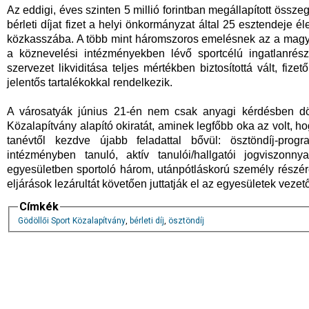
Az eddigi, éves szinten 5 millió forintban megállapított összeg he
bérleti díjat fizet a helyi önkormányzat által 25 esztendeje é
közkasszába. A több mint háromszoros emelésnek az a magy
a köznevelési intézményekben lévő sportcélú ingatlanrész
szervezet likviditása teljes mértékben biztosítottá vált, fi
jelentős tartalékokkal rendelkezik.
A városatyák június 21-én nem csak anyagi kérdésben dön
Közalapítvány alapító okiratát, aminek legfőbb oka az volt, 
tanévtől kezdve újabb feladattal bővül: ösztöndíj-prog
intézményben tanuló, aktív tanulói/hallgatói jogviszon
egyesületben sportoló három, utánpótláskorú személy részére. 
eljárások lezárultát követően juttatják el az egyesületek vezet
Címkék
Gödöllői Sport Közalapítvány
,
bérleti díj
,
ösztöndíj