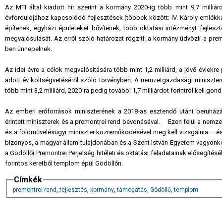
Az MTI által kiadott hír szerint a kormány 2020-ig több mint 9,7 milliár
évfordulójához kapcsolódó fejlesztések (többek között: IV. Károly emlék
építenek, egyházi épületeket bővítenek, több oktatási intézményt fejleszt
megvalósulását. Az erről szóló határozat rögzíti: a kormány üdvözli a prem
ben ünnepelnek.
Az idei évre a célok megvalósítására több mint 1,2 milliárd, a jövő éviekre 
adott év költségvetéséről szóló törvényben. A nemzetgazdasági miniszter
több mint 3,2 milliárd, 2020-ra pedig további 1,7 milliárdot forintról kell go
Az emberi erőforrások miniszterének a 2018-as esztendő utáni beruházá
érintett miniszterek és a premontrei rend bevonásával. Ezen felül a nemzet
és a földművelésügyi miniszter közreműködésével meg kell vizsgálnia – és 
bizonyos, a magyar állam tulajdonában és a Szent István Egyetem vagyonk
a Gödöllői Premontrei Perjelség hitéleti és oktatási feladatainak elősegítéséh
forintos keretből templom épül Gödöllőn.
Címkék
premontrei rend
,
fejlesztés
,
kormány
,
támogatás
,
Gödöllő
,
templom