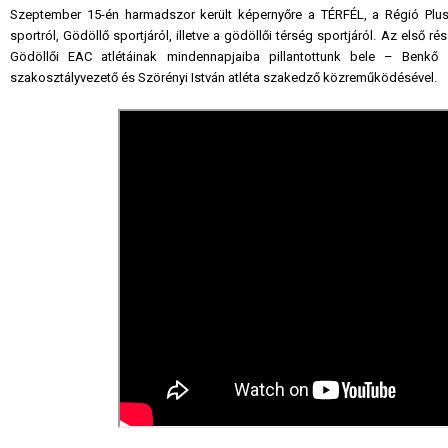
Szeptember 15-én harmadszor került képernyőre a TÉRFÉL, a Régió Plu
sportról, Gödöllő sportjáról, illetve a gödöllői térség sportjáról. Az els
Gödöllői EAC atlétáinak mindennapjaiba pillantottunk bele – Benkő
szakosztályvezető és Szörényi István atléta szakedző közreműködésével.