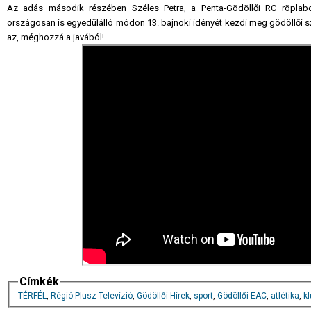
Az adás második részében Széles Petra, a Penta-Gödöllői RC röplabd
országosan is egyedülálló módon 13. bajnoki idényét kezdi meg gödöllői sz
az, méghozzá a javából!
Címkék
TÉRFÉL
,
Régió Plusz Televízió
,
Gödöllői Hírek
,
sport
,
Gödöllői EAC
,
atlétika
,
k