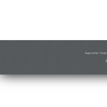
Kapcsolat
|
Imp
©