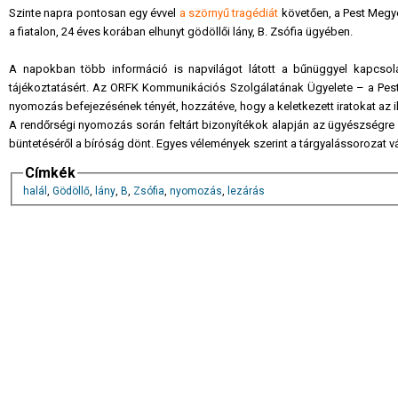
Szinte napra pontosan egy évvel
a szörnyű tragédiát
követően, a Pest Megy
a fiatalon, 24 éves korában elhunyt gödöllői lány, B. Zsófia ügyében.
A napokban több információ is napvilágot látott a bűnüggyel kapcsolat
tájékoztatásért. Az ORFK Kommunikációs Szolgálatának Ügyelete – a Pes
nyomozás befejezésének tényét, hozzátéve, hogy a keletkezett iratokat az 
A rendőrségi nyomozás során feltárt bizonyítékok alapján az ügyészségre h
büntetéséről a bíróság dönt. Egyes vélemények szerint a tárgyalássorozat v
Címkék
halál
,
Gödöllő
,
lány
,
B
,
Zsófia
,
nyomozás
,
lezárás