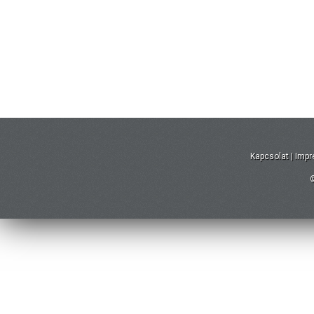
Kapcsolat
|
Imp
©