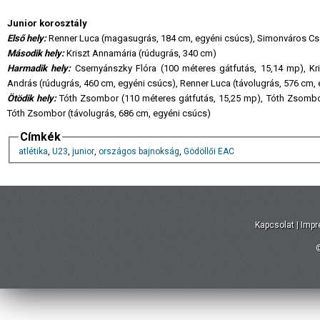
Junior korosztály
Első hely:
Renner Luca (magasugrás, 184 cm, egyéni csúcs), Simonváros Cs
Második hely:
Kriszt Annamária (rúdugrás, 340 cm)
Harmadik hely:
Csernyánszky Flóra (100 méteres gátfutás, 15,14 mp), Kri
András (rúdugrás, 460 cm, egyéni csúcs), Renner Luca (távolugrás, 576 cm,
Ötödik hely:
Tóth Zsombor (110 méteres gátfutás, 15,25 mp), Tóth Zsombor (
Tóth Zsombor (távolugrás, 686 cm, egyéni csúcs)
Címkék
atlétika
,
U23
,
junior
,
országos bajnokság
,
Gödöllői EAC
Kapcsolat
|
Imp
©