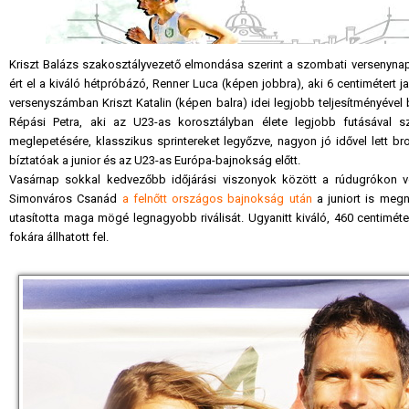
Kriszt Balázs szakosztályvezető elmondása szerint a szombati versenyna
ért el a kiváló hétpróbázó, Renner Luca (képen jobbra), aki 6 centimétert 
versenyszámban Kriszt Katalin (képen balra) idei legjobb teljesítményével
Répási Petra, aki az U23-as korosztályban élete legjobb futásával 
meglepetésére, klasszikus sprintereket legyőzve, nagyon jó idővel lett 
bíztatóak a junior és az U23-as Európa-bajnokság előtt.
Vasárnap sokkal kedvezőbb időjárási viszonyok között a rúdugrókon v
Simonváros Csanád
a felnőtt országos bajnokság után
a juniort is megn
utasította maga mögé legnagyobb riválisát. Ugyanitt kiváló, 460 centim
fokára állhatott fel.