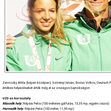
Zsivoczky Attila (képen középen), Szörényi István, Borisz Volkov, Deutsch P
értékes helyezéseket érték még el az országos bajnokságon:
U23-as korosztály
Második hely:
Répási Petra (100 méteres gátfutás, 13,35 mp, egyéni csúcs)
Harmadik hely:
Répási Petra (100 méter, 11,95 mp)