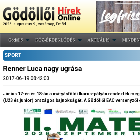
2026. augusztus 9., vasárnap, Emõd
Gödöllő
KÖZ-ÉRDEKLŐDÉS
AKTUÁLIS
MINDEN
SPORT
Renner Luca nagy ugrása
2017-06-19 08:42:03
Június 17-én és 18-án a mátyásföldi Ikarus-pályán rendezték meg 
(U23 és junior) országos bajnokságát. A Gödöllői EAC versenyzői e