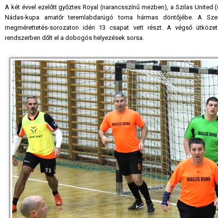
A két évvel ezelőtt győztes Royal (narancsszínű mezben), a Szilas United (
Nádas-kupa amatőr teremlabdarúgó torna hármas döntőjébe. A Szent
megmérettetés-sorozaton idén 13 csapat vett részt. A végső ütköze
rendszerben dőlt el a dobogós helyezések sorsa.