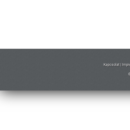
Kapcsolat
|
Imp
©