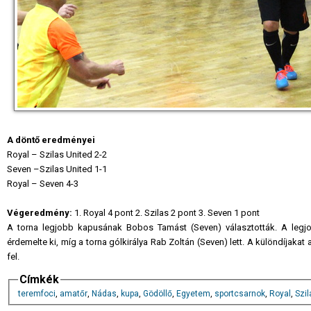
A döntő eredményei
Royal – Szilas United 2-2
Seven –Szilas United 1-1
Royal – Seven 4-3
Végeredmény:
1. Royal 4 pont 2. Szilas 2 pont 3. Seven 1 pont
A torna legjobb kapusának Bobos Tamást (Seven) választották. A legjob
érdemelte ki, míg a torna gólkirálya Rab Zoltán (Seven) lett. A különdíjakat
fel.
Címkék
teremfoci
,
amatőr
,
Nádas
,
kupa
,
Gödöllő
,
Egyetem
,
sportcsarnok
,
Royal
,
Szil