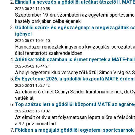
Elindult a nevezés a gödöllői utcákat átszelő II. M
2026-06-24 11:10:58
Szeptember 19-én, szombaton az egyetemi sportcsarnoktól 
kastély parkjában célba érjenek
Gödöllői szűrő- és egészségnap: a megvizsgáltak c
igényel
2026-06-07 10:04:10
Harmadszor rendeztek ingyenes kivizsgálás-sorozatot 
által fenntartott szakrendelőben
Atlétika: több számban is érmet nyertek a MATE-hal
2026-05-02 16:44:21
A helyi egyetemi klub versenyzői közül Simon Virág és S
Év Egyeteme 2026: a gödöllői központú MATE érdemel
2026-03-31 15:27:42
Az elismerő címet Csányi Sándor kuratóriumi elnök, dr. 
vették át
Top százas lett a gödöllői központú MATE az agrár
2026-03-25 16:10:02
Az elmúlt öt év alatt folyamatosan lépett előre a felsőok
a 97. pozíciónál tart
Földben a megújuló gödöllői egyetemi sportcsarnok