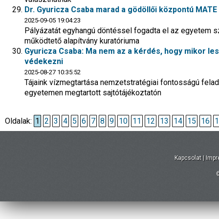
Dr. Gyuricza Csaba marad a gödöllői központú MATE
2025-09-05 19:04:23
Pályázatát egyhangú döntéssel fogadta el az egyetem s
működtető alapítvány kuratóriuma
Gyuricza Csaba: Ma nem az a kérdés, hogy mikor les
védekezni
2025-08-27 10:35:52
Tájaink vízmegtartása nemzetstratégiai fontosságú felada
egyetemen megtartott sajtótájékoztatón
Oldalak:
1
2
3
4
5
6
7
8
9
10
11
12
13
14
15
16
1
Kapcsolat
|
Imp
©