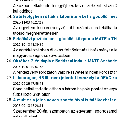
2025-11-04 16:11:49
A központ elkülönítetten gyűjti és kezeli a Szent István
hulladékot
Sötétvölgyben rótták a kilométereket a gödöllői mez
2025-11-03 10:27:29
Az egyetemi klub versenyzői több számban is felállhatt
utolsó megmérettetésen
Felsőházi pozícióban a gödöllői központú MATE a T
2025-10-10 11:39:39
Az agrárképzésben éllovas felsőoktatási intézményt a l
magyarországi összevetésben
Október 7-én dupla előadással indul a MATE Szabad
2025-10-01 19:07:52
A rendezvénysorozaton való részvétel minden korosztály
Labdarúgás, NB III.: nem jelentett veszélyt a DEAC ka
2025-09-28 17:58:48
Gond nélkül tartotta otthon a három bajnoki pontot az eg
futballozó GSK ellen
A múlt és a jelen neves sportolóival is találkozhats
2025-09-10 15:26:31
Szeptember 20-án, szombaton az egyetemi sportcsarnok el
választhatnak