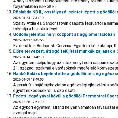
A helyi központú felsőoktatási intézmény főként a kuta
folyamatában rukkolt ki
Röplabda NB II., osztályozó: szintet lépett a gödöllő
2026-01-24 17:31:30
Szalay Attila és Sándor István csapata februártól a har
folytatja a bajnoki idényt
Gödöllő jelentős helyi központ az agglomerációban
2026-01-21 18:45:56
Ez derül ki a Budapesti Corvinus Egyetem két kutatója,
Előre tervezett, átfogó felújítási munkák zajlanak
2026-01-14 18:40:30
Az egyetem célja, hogy az intézményt nem csupán eszté
21. századi szakmai elvárásoknak megfelelő környezetet
Hankó Balázs bejelentette a gödöllői térség egész
2026-01-09 18:49:55
A január 9-i sajtótájékoztatón egészségfejlesztési irod
együttműködésekről is szó esett
Fedett jégpályával bővül a gödöllői Premontrei Spor
2025-12-28 17:51:19
Az egykori egyetemi strand helyén várhatóan tavasszal 
szolgál majd