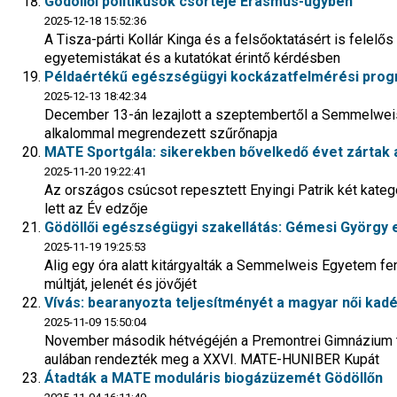
Gödöllői politikusok csörtéje Erasmus-ügyben
2025-12-18 15:52:36
A Tisza-párti Kollár Kinga és a felsőoktatásért is felelő
egyetemistákat és a kutatókat érintő kérdésben
Példaértékű egészségügyi kockázatfelmérési progra
2025-12-13 18:42:34
December 13-án lezajlott a szeptembertől a Semmelweis
alkalommal megrendezett szűrőnapja
MATE Sportgála: sikerekben bővelkedő évet zártak a
2025-11-20 19:22:41
Az országos csúcsot repesztett Enyingi Patrik két kategór
lett az Év edzője
Gödöllői egészségügyi szakellátás: Gémesi György 
2025-11-19 19:25:53
Alig egy óra alatt kitárgyalták a Semmelweis Egyetem fen
múltját, jelenét és jövőjét
Vívás: bearanyozta teljesítményét a magyar női kad
2025-11-09 15:50:04
November második hétvégéjén a Premontrei Gimnázium t
aulában rendezték meg a XXVI. MATE-HUNIBER Kupát
Átadták a MATE moduláris biogázüzemét Gödöllőn