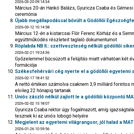
2026-03-20 09:14:34
Március 20-án Hankó Balázs, Gyuricza Csaba és Gémesi G
ceremónia
Újabb megállapodással bővült a Gödöllői Egészségf
2026-03-12 10:14:58
Március 12-én a kistarcsai Flór Ferenc Kórház és a Semm
együttműködés részleteit taglaló dokumentumot
Röplabda NB II.: szettveszteség nélküli gödöllői sik
2026-02-21 19:24:36
Győzelemmel búcsúzott a felújítás miatt várhatóan két é
formációja
Székesfehérvári cég nyerte el a gödöllői egyetemi 
2026-02-17 18:41:52
A nettó értéken számolva csaknem 3,9 milliárd forintos
elvileg 22 hónapig tartanak
Uniós zászló nélkül zajlott le a gödöllői központú
2026-02-02 15:18:07
Gyuricza Csaba rektor úgy fogalmazott, amíg igazságtal
tesznek ki az uniós lobogó helyére
Megjelent az egyetemi világrangsor, jól halad a MA
2026-01-26 10:59:56