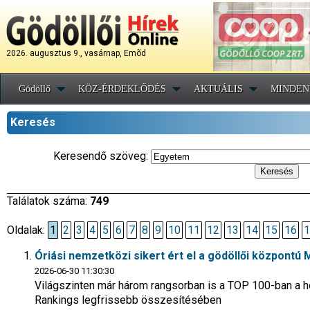
2026. augusztus 9., vasárnap, Emõd
Gödöllő
KÖZ-ÉRDEKLŐDÉS
AKTUÁLIS
MINDEN
Keresés
Keresendő szöveg:
Találatok száma:
749
Oldalak:
1
2
3
4
5
6
7
8
9
10
11
12
13
14
15
16
1
Óriási nemzetközi sikert ért el a gödöllői központú
2026-06-30 11:30:30
Világszinten már három rangsorban is a TOP 100-ban a h
Rankings legfrissebb összesítésében