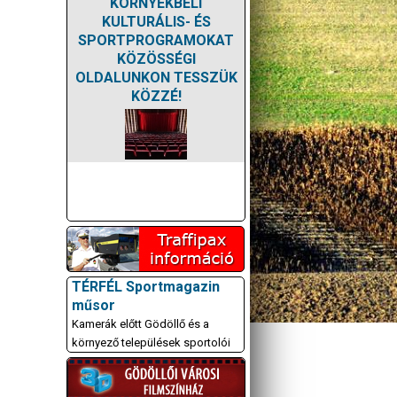
KÖRNYÉKBELI
KULTURÁLIS- ÉS
SPORTPROGRAMOKAT
KÖZÖSSÉGI
OLDALUNKON TESSZÜK
KÖZZÉ!
TÉRFÉL Sportmagazin
műsor
Kamerák előtt Gödöllő és a
környező települések sportolói