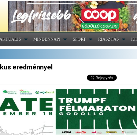
AKTUÁLIS
MINDENNAPI
SPORT
RIASZTÁS
KI
szikus eredménnyel