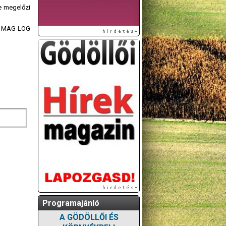
e megelőzi
 a MAG-LOG
Programajánló
A GÖDÖLLŐI ÉS