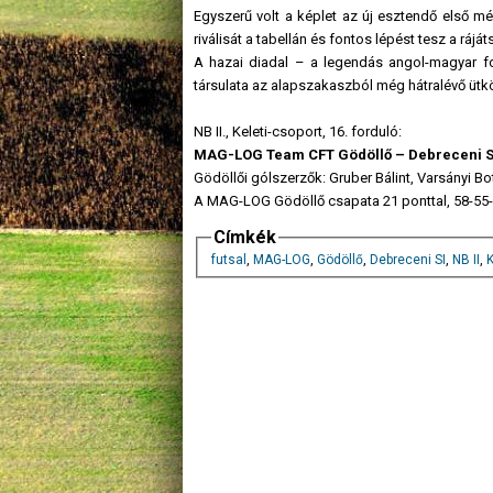
Egyszerű volt a képlet az új esztendő első m
riválisát a tabellán és fontos lépést tesz a ráj
A hazai diadal – a legendás angol-magyar f
társulata az alapszakaszból még hátralévő ütköz
NB II., Keleti-csoport, 16. forduló:
MAG-LOG Team CFT Gödöllő – Debreceni S
Gödöllői gólszerzők: Gruber Bálint, Varsányi Bo
A MAG-LOG Gödöllő csapata 21 ponttal, 58-55
Címkék
futsal
,
MAG-LOG
,
Gödöllő
,
Debreceni SI
,
NB II
,
K