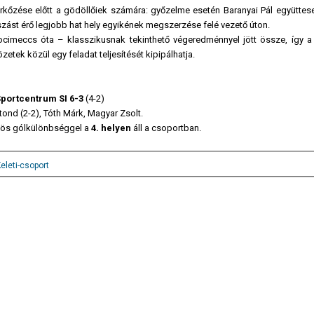
érkőzése előtt a gödöllőiek számára: győzelme esetén Baranyai Pál együttes
átszást érő legjobb hat hely egyikének megszerzése felé vezető úton.
ocimeccs óta – klasszikusnak tekinthető végeredménnyel jött össze, így
etek közül egy feladat teljesítését kipipálhatja.
portcentrum SI 6-3
(4-2)
tond (2-2), Tóth Márk, Magyar Zsolt.
-ös gólkülönbséggel a
4. helyen
áll a csoportban.
eleti-csoport