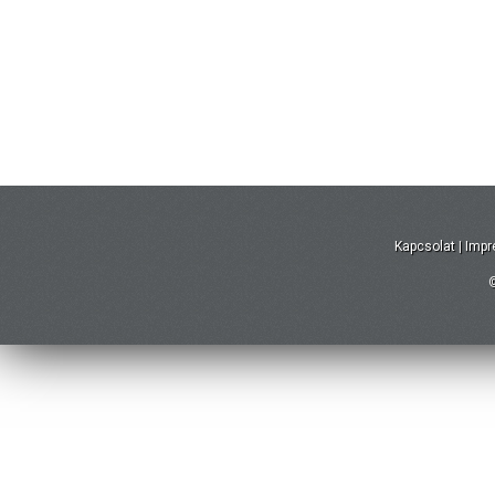
Kapcsolat
|
Imp
©