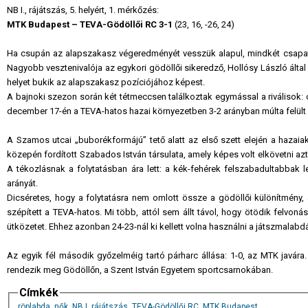
NB I., rájátszás, 5. helyért, 1. mérkőzés:
MTK Budapest – TEVA-Gödöllői RC 3-1
(23, 16, -26, 24)
Ha csupán az alapszakasz végeredményét vesszük alapul, mindkét csapat a
Nagyobb vesztenivalója az egykori gödöllői sikeredző, Hollósy László által i
helyet bukik az alapszakasz pozíciójához képest.
A bajnoki szezon során két tétmeccsen találkoztak egymással a riválisok:
december 17-én a TEVA-hatos hazai környezetben 3-2 arányban múlta felült 
A Szamos utcai „buborékformájú” tető alatt az első szett elején a haza
közepén fordított Szabados István társulata, amely képes volt elkövetni azt
A tékozlásnak a folytatásban ára lett: a kék-fehérek felszabadultabbak
arányát.
Dicséretes, hogy a folytatásra nem omlott össze a gödöllői különítmény
szépített a TEVA-hatos. Mi több, attól sem állt távol, hogy ötödik felvon
ütközetet. Ehhez azonban 24-23-nál ki kellett volna használni a játszmalabd
Az egyik fél második győzelméig tartó párharc állása: 1-0, az MTK javára.
rendezik meg Gödöllőn, a Szent István Egyetem sportcsarnokában.
Címkék
röplabda
,
nők
,
NB I
,
rájátszás
,
TEVA-Gödöllői RC
,
MTK Budapest