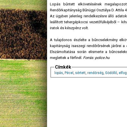
Lopás bűntett elkövetésének megalapozot
Rendőrkapitányság Bűnügyi Osztálya D. Attila 4
Az ügyben jelenleg rendelkezésre álló adatok 
leállított tehergépkocsi vezetőfülkéjéből – kih
iratok és készpénz volt.
A tulajdonos észlelte a bűncselekmény elköve
kapitányság isaszegi rendőrőrsének járőrei a 4
Elszámoltatása során elismerte a bűncselekm
meglettek a férfinél.
Forrás: police.hu
Címkék
lopás
,
Pécel
,
sértett
,
rendőrség
,
Gödöllő
,
elfo