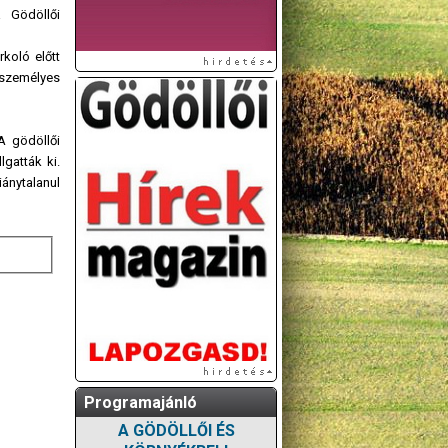
 Gödöllői
koló előtt
n személyes
A gödöllői
lgatták ki.
ánytalanul
Programajánló
A GÖDÖLLŐI ÉS