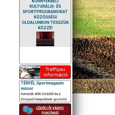
KÖRNYÉKBELI
KULTURÁLIS- ÉS
SPORTPROGRAMOKAT
KÖZÖSSÉGI
OLDALUNKON TESSZÜK
KÖZZÉ!
TÉRFÉL Sportmagazin
műsor
Kamerák előtt Gödöllő és a
környező települések sportolói