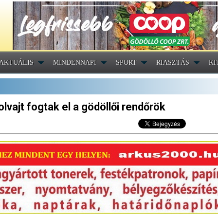
AKTUÁLIS
MINDENNAPI
SPORT
RIASZTÁS
KI
tolvajt fogtak el a gödöllői rendőrök