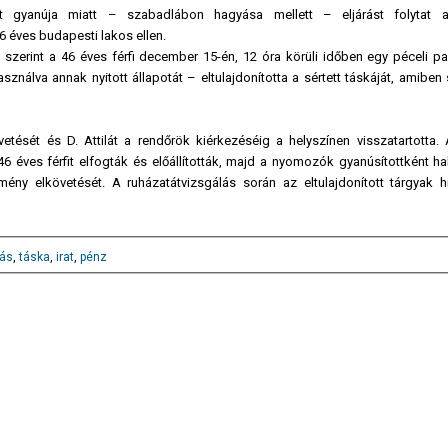
t gyanúja miatt – szabadlábon hagyása mellett – eljárást folytat a
6 éves budapesti lakos ellen.
szerint a 46 éves férfi december 15-én, 12 óra körüli időben egy péceli par
asználva annak nyitott állapotát – eltulajdonította a sértett táskáját, amibe
tését és D. Attilát a rendőrök kiérkezéséig a helyszínen visszatartotta. 
6 éves férfit elfogták és előállították, majd a nyomozók gyanúsítottként hal
ény elkövetését. A ruházatátvizsgálás során az eltulajdonított tárgyak hi
gás
,
táska
,
irat
,
pénz