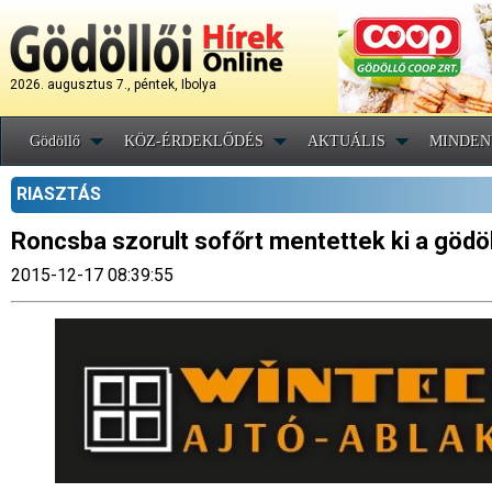
2026. augusztus 7., péntek, Ibolya
Gödöllő
KÖZ-ÉRDEKLŐDÉS
AKTUÁLIS
MINDEN
RIASZTÁS
Roncsba szorult sofőrt mentettek ki a gödöl
2015-12-17 08:39:55