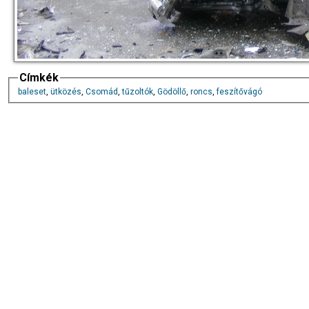
Címkék
baleset
,
ütközés
,
Csomád
,
tűzoltók
,
Gödöllő
,
roncs
,
feszítővágó