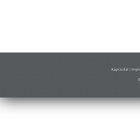
Kapcsolat
|
Imp
©