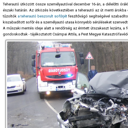
Teherautó ütközött össze személyautóval december 16-án, a délelőtti ór
északi határán. Az ütközés következtében a teherautó az út menti árokba c
tűzoltók
a teherautó beszorult sofőrjét
feszítővágó segítségével szabadíto
kiszabadított sofőr és a személyautó utasa könnyebb sérüléseket szenvedte
A műszaki mentés ideje alatt a rendőrség az érintett útszakaszt lezárta, a f
gondoskodtak - tájékoztatott Csámpai Attila, a Pest Megyei Katasztrófavéd