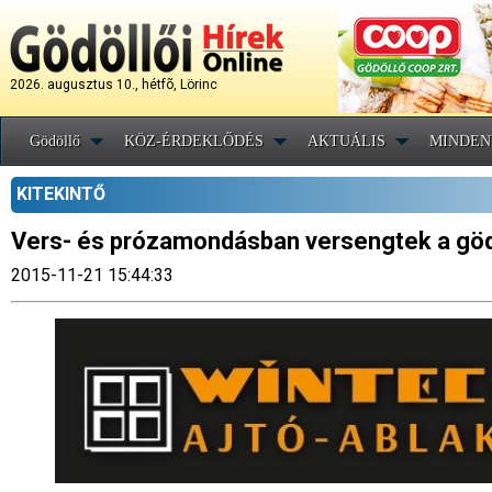
2026. augusztus 10., hétfõ, Lörinc
Gödöllő
KÖZ-ÉRDEKLŐDÉS
AKTUÁLIS
MINDEN
KITEKINTŐ
Vers- és prózamondásban versengtek a gödö
2015-11-21 15:44:33