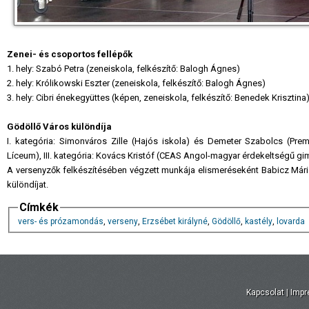
Zenei- és csoportos fellépők
1. hely: Szabó Petra (zeneiskola, felkészítő: Balogh Ágnes)
2. hely: Królikowski Eszter (zeneiskola, felkészítő: Balogh Ágnes)
3. hely: Cibri énekegyüttes (képen, zeneiskola, felkészítő: Benedek Krisztina
Gödöllő Város különdíja
I. kategória: Simonváros Zille (Hajós iskola) és Demeter Szabolcs (Prem
Líceum), III. kategória: Kovács Kristóf (CEAS Angol-magyar érdekeltségű g
A versenyzők felkészítésében végzett munkája elismeréseként Babicz Már
különdíjat.
Címkék
vers- és prózamondás
,
verseny
,
Erzsébet királyné
,
Gödöllő
,
kastély
,
lovarda
Kapcsolat
|
Imp