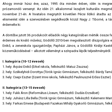
Ahogy immár húsz éve, azaz, 1995 óta minden évben, idén is megrend
prózamondó versenyt. Az idén 21. alkalommal lezajlott kulturális megméret
november 21-én. A hivatalos megnyitót követően Pécsi Ildikó átadta az ál
elismerést idén a szervezésben segédkezők közül Nagy J. Tiborné, a tám
érdemelte ki.
A döntőbe jutott 36 produkciót előadók négy kategóriában mérték össze felk
érdemes és kiváló művész, Gödöllő 2010-ben megválasztott díszpolgára eln
Enikő
,
a zeneiskola igazgatónője, Papházi János, a Gödöllői Királyi Kast
közreműködésével – alkotott véleményt a színpadra lépők teljesítményéről. 
I. kategória (10-12 évesek)
1. hely: Árpási Enikő (Erkel iskola, felkészítő: Matuz Zsuzsa)
2. hely: Székelyhidi Dorottya (Török Ignác Gimnázium, felkészítő: Bárdy Tam
3. hely: Csepi Eszter (Szent Imre iskola, felkészítő Paulinuszné Erőss Eszter)
II. kategória (13-15 évesek)
1. hely: Fukk Áron (Református Líceum, felkészítő: Dudás Erzsébet)
2. hely: Juhász Lilla Bella (Török Ignác Gimnázium, felkészítő: Kelemenn Mar
3. hely: Farkas Emese (Budapesti Fazekas Mihály Gyakorló Gimnázium, felkés