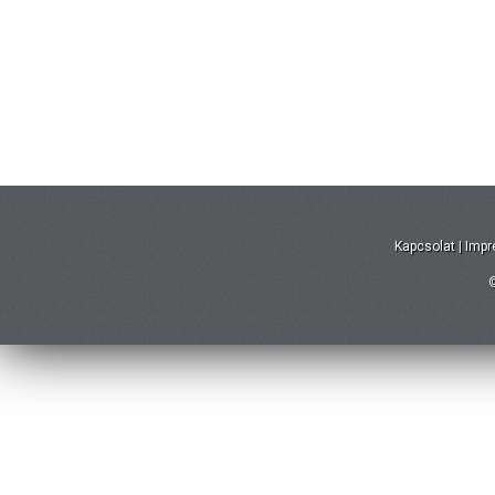
Kapcsolat
|
Imp
©