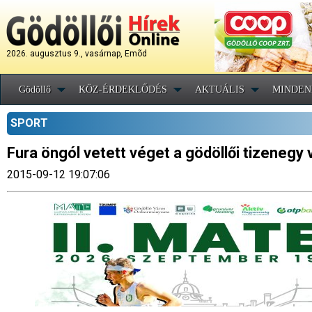
2026. augusztus 9., vasárnap, Emõd
Gödöllő
KÖZ-ÉRDEKLŐDÉS
AKTUÁLIS
MINDEN
SPORT
Fura öngól vetett véget a gödöllői tizeneg
2015-09-12 19:07:06