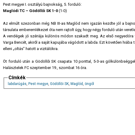
Pest megyei I. osztályú bajnokság, 5. forduló:
Maglódi TC – Gödöllői SK 1-0
(1-0)
Az elmúlt szezonban még NB III-as Maglód nem igazán kezdte jól a bajn
társulata emberemlékezet óta nem rajtolt úgy, hogy négy forduló után veret
A vendégek jó szériája különös módon szakadt meg. Az első negyedóra vé
Varga Bencét, akiről a saját kapujába vágódott a labda. Ezt követően hiába t
elleni „oltás” hatott a vizitálókra.
Öt forduló után a Gödöllői SK csapata 10 ponttal, 5-3-as gólkülönbségge
Halásztelek FC szeptember 19., szombat 16 óra.
Címkék
labdarúgás
,
Pest megye
,
Gödöllői SK
,
Maglód
,
öngól