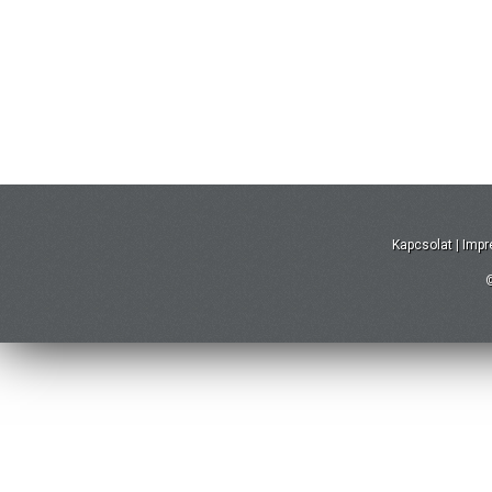
Kapcsolat
|
Imp
©