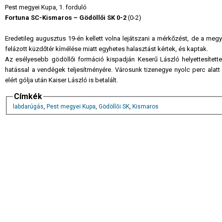
Pest megyei Kupa, 1. forduló
Fortuna SC-Kismaros – Gödöllői SK 0-2
(0-2)
Eredetileg augusztus 19-én kellett volna lejátszani a mérkőzést, de a m
felázott küzdőtér kímélése miatt egyhetes halasztást kértek, és kaptak.
Az esélyesebb gödöllői formáció kispadján Keserű László helyettesítet
hatással a vendégek teljesítményére. Városunk tizenegye nyolc perc alatt 
elért gólja után Kaiser László is betalált.
Címkék
labdarúgás
,
Pest megyei Kupa
,
Gödöllői SK
,
Kismaros