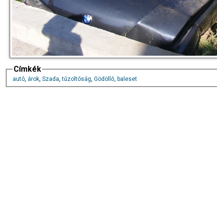
Címkék
autó
,
árok
,
Szada
,
tűzoltóság
,
Gödöllő
,
baleset