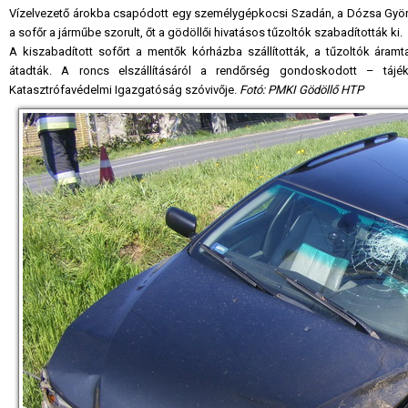
Vízelvezető árokba csapódott egy személygépkocsi Szadán, a Dózsa György ú
a sofőr a járműbe szorult, őt a gödöllői hivatásos tűzoltók szabadították ki.
A kiszabadított sofőrt a mentők kórházba szállították, a tűzoltók áramt
átadták. A roncs elszállításáról a rendőrség gondoskodott – tájék
Katasztrófavédelmi Igazgatóság szóvivője.
Fotó: PMKI Gödöllő HTP