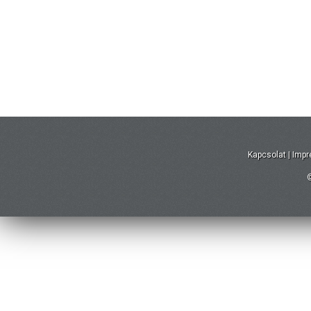
Kapcsolat
|
Imp
©