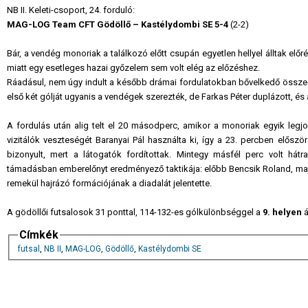
NB II. Keleti-csoport, 24. forduló:
MAG-LOG Team CFT Gödöllő – Kastélydombi SE 5-4
(2-2)
Bár, a vendég monoriak a találkozó előtt csupán egyetlen hellyel álltak elő
miatt egy esetleges hazai győzelem sem volt elég az előzéshez.
Ráadásul, nem úgy indult a később drámai fordulatokban bővelkedő összecs
első két gólját ugyanis a vendégek szerezték, de Farkas Péter duplázott, és 
A fordulás után alig telt el 20 másodperc, amikor a monoriak egyik legjob
vizitálók veszteségét Baranyai Pál használta ki, így a 23. percben elős
bizonyult, mert a látogatók fordítottak. Mintegy másfél perc volt hát
támadásban emberelőnyt eredményező taktikája: előbb Bencsik Roland, majd
remekül hajrázó formációjának
a diadalát jelentette.
A gödöllői futsalosok 31 ponttal, 114-132-es gólkülönbséggel a
9. helyen
á
Címkék
futsal
,
NB II
,
MAG-LOG
,
Gödöllő
,
Kastélydombi SE