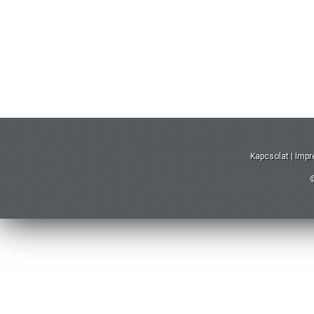
Kapcsolat
|
Imp
©