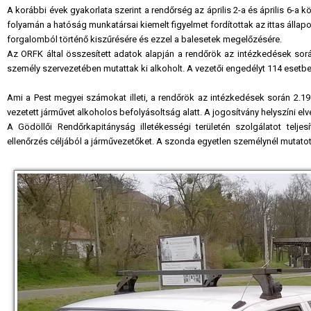
A korábbi évek gyakorlata szerint a rendőrség az április 2-a és április 6-a k
folyamán a hatóság munkatársai kiemelt figyelmet fordítottak az ittas áll
forgalomból történő kiszűrésére és ezzel a balesetek megelőzésére.
Az ORFK által összesített adatok alapján a rendőrök az intézkedések során
személy szervezetében mutattak ki alkoholt. A vezetői engedélyt 114 esetbe
Ami a Pest megyei számokat illeti, a rendőrök az intézkedések során 2.195
vezetett járművet alkoholos befolyásoltság alatt. A jogosítvány helyszíni elvé
A Gödöllői Rendőrkapitányság illetékességi területén szolgálatot telje
ellenőrzés céljából a járművezetőket. A szonda egyetlen személynél mutatott