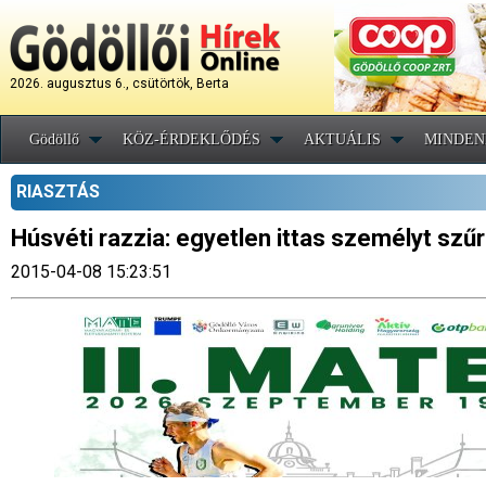
2026. augusztus 6., csütörtök, Berta
Gödöllő
KÖZ-ÉRDEKLŐDÉS
AKTUÁLIS
MINDEN
RIASZTÁS
Húsvéti razzia: egyetlen ittas személyt szűr
2015-04-08 15:23:51