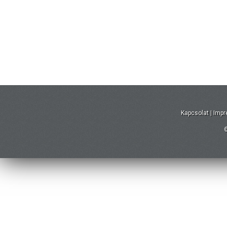
Kapcsolat
|
Imp
©