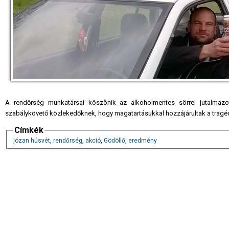
A rendőrség munkatársai köszönik az alkoholmentes sörrel jutalmaz
szabálykövető közlekedőknek, hogy magatartásukkal hozzájárultak a tragéd
Címkék
józan húsvét
,
rendőrség
,
akció
,
Gödöllő
,
eredmény