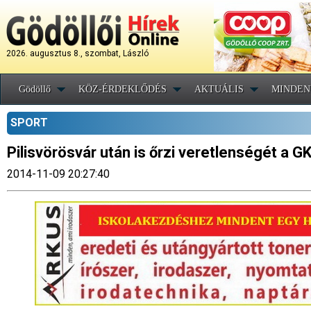
2026. augusztus 8., szombat, László
Gödöllő
KÖZ-ÉRDEKLŐDÉS
AKTUÁLIS
MINDEN
SPORT
Pilisvörösvár után is őrzi veretlenségét a G
2014-11-09 20:27:40