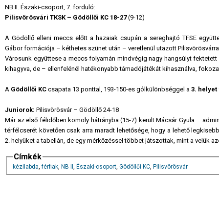
NB II. Északi-csoport, 7. forduló:
Pilisvörösvári TKSK – Gödöllői KC 18-27
(9-12)
A Gödöllő elleni meccs előtt a hazaiak csupán a sereghajtó TFSE együtt
Gábor formációja – kéthetes szünet után – veretlenül utazott Pilisvörösvárra
Városunk együttese a meccs folyamán mindvégig nagy hangsúlyt fektetett
kihagyva, de – ellenfelénél hatékonyabb támadójátékát kihasználva, fokozat
A
Gödöllői KC
csapata 13 ponttal, 193-150-es gólkülönbséggel a
3. helyet
Juniorok:
Pilisvörösvár – Gödöllő 24-18
Már az első félidőben komoly hátrányba (15-7) került Mácsár Gyula – admin
térfélcserét követően csak arra maradt lehetősége, hogy a lehető legkisebb
2. helyüket a tabellán, de egy mérkőzéssel többet játszottak, mint a velük
Címkék
kézilabda
,
férfiak
,
NB II
,
Északi-csoport
,
Gödöllői KC
,
Pilisvörösvár