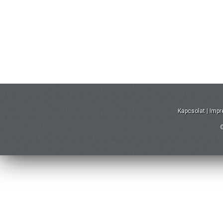
Kapcsolat
|
Imp
©